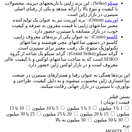
سیکو
(Seiko) : این برند ژاپنی با تاریخچهای دیرینه، محصولات
با کیفیت و تنوع بالا را ارائه میدهد و یکی از رقبای اصلی
سیتیزن در بازار ژاپن است.
اورینت
(Orient) : برند اورینت نیز به عنوان یک تولیدکننده
معتبر ساعتهای ژاپنی با قیمت مقرون به صرفه و کیفیت
خوب، در بازار مسابقه با سیتیزن حضور دارد.
کاسیو
(Casio) : به عنوان یکی از برندهای معروف ژاپنی،
کاسیو در دستهی ساعتهای مچی هوشمند و ساعتهای
تکنولوژیک متنوع، یک رقیب معتبر برای سیتیزن است.
گراند سیکو (Grand Seiko) : گراند سیکو یک شاخه از گروه
SEIKO است که به ساخت ساعتهای لوکس و با کیفیت عالی
معروف است و در بازار لوکس ژاپن حضور دارد.
این برندها همگی به عنوان رقبا و همترازهای سیتیزن در صنعت
ساعتسازی ژاپن محسوب میشوند و به دلیل کیفیت، طراحی و
نوآوری، با سیتیزن در بازار جهانی رقابت میکنند.
بستن
فیلتر
قیمت ( تومان )
1 تا 3 میلیون
3 تا 5 میلیون
5 تا 10 میلیون
10 تا 15
میلیون
15 تا 20 میلیون
20 تا 25 میلیون
25 تا 30 میلیون
30 تا 50 میلیون
50 میلیون به بالا
برند
MONTE