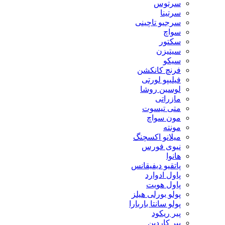
سرتوس
سرتینا
سرجیو تاچینی
سواچ
سکتور
سیتیزن
سیکو
فرنچ کانکشن
فیلیپو لورتی
لوسین روشا
مازراتی
متی تیسوت
مون سواچ
مونته
میلانو اکسچنگ
نیوی فورس
هانوا
پاتقیو دیفیقانس
پاول ادوارد
پاول هویت
پولو بورلی هیلز
پولو سانتا باربارا
پیر ریکود
پیر کاردین