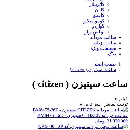
کاترپیلار
کارن
کاسیو
کومو میلانو
گواردو
یو اس پولو
ساعت مردانه
ساعت زنانه
تخفیفات ویژه
بلاگ
صفحه اصلی
ساعت سیتیزن ( citizen )
ساعت سیتیزن ( citizen )
فیلتر ها
ترتیب نمایش
ساعت مردانه CITIZEN سیتیزن - BM8475-26E
31,990,000 تومان