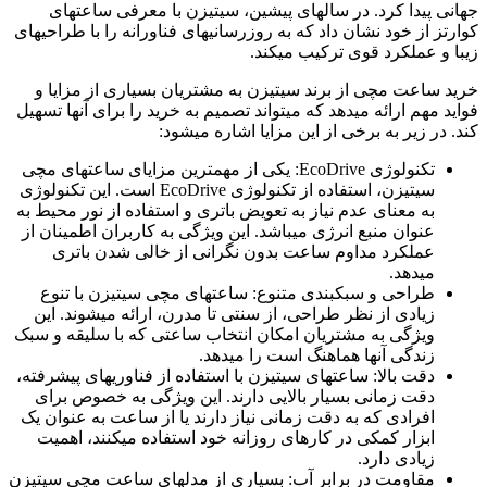
جهانی پیدا کرد. در سالهای پیشین، سیتیزن با معرفی ساعتهای
کوارتز از خود نشان داد که به روزرسانیهای فناورانه را با طراحیهای
زیبا و عملکرد قوی ترکیب میکند.
خرید ساعت مچی از برند سیتیزن به مشتریان بسیاری از مزایا و
فواید مهم ارائه میدهد که میتواند تصمیم به خرید را برای آنها تسهیل
کند. در زیر به برخی از این مزایا اشاره میشود:
تکنولوژی EcoDrive: یکی از مهمترین مزایای ساعتهای مچی
سیتیزن، استفاده از تکنولوژی EcoDrive است. این تکنولوژی
به معنای عدم نیاز به تعویض باتری و استفاده از نور محیط به
عنوان منبع انرژی میباشد. این ویژگی به کاربران اطمینان از
عملکرد مداوم ساعت بدون نگرانی از خالی شدن باتری
میدهد.
طراحی و سبکبندی متنوع: ساعتهای مچی سیتیزن با تنوع
زیادی از نظر طراحی، از سنتی تا مدرن، ارائه میشوند. این
ویژگی به مشتریان امکان انتخاب ساعتی که با سلیقه و سبک
زندگی آنها هماهنگ است را میدهد.
دقت بالا: ساعتهای سیتیزن با استفاده از فناوریهای پیشرفته،
دقت زمانی بسیار بالایی دارند. این ویژگی به خصوص برای
افرادی که به دقت زمانی نیاز دارند یا از ساعت به عنوان یک
ابزار کمکی در کارهای روزانه خود استفاده میکنند، اهمیت
زیادی دارد.
مقاومت در برابر آب: بسیاری از مدلهای ساعت مچی سیتیزن