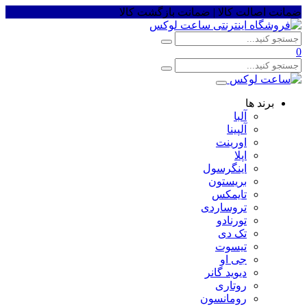
ضمانت اصالت کالا | ضمانت بازگشت کالا
0
برند ها
آلبا
آلپینا
اورینت
اپلا
اینگرسول
بریستون
تایمکس
تروساردی
تورنادو
تک دی
تیسوت
جی او
دیوید گانر
روتاری
رومانسون