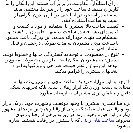
دارای استاندارد مقاومت در برابر آب هستند. این امکان را به
کاربران میدهد تا ساعت خود را در شرایط مختلفی مانند
استفاده در استخر، دریا، یا حتی در باران بدون نگرانی از
آسیب به ساعت استفاده کنند.
کیفیت ساخت بالا: سیتیزن با استفاده از مواد با کیفیت و
فناوریهای پیشرفته در ساخت ساعتها، اطمینان از کیفیت و
استحکام ساعتهای خود ارائه میدهد. این ویژگی باعث میشود
تا ساعت مچی مشتریان به مدت طولانی درخشان و قابل
اعتماد باقی بماند.
تنوع در محصولات: با توجه به گستردگی مدلها و خطوط تولید،
سیتیزن به مشتریان امکان انتخاب از بین محصولات متنوع را
میدهد. این تنوع از نظر قیمت، طراحی و ویژگیها به افراد
انتخابهای بیشتری را فراهم میکند.
با توجه به این مزایا، خرید یک ساعت مچی از سیتیزن نه تنها به
معنای به دست آوردن یک ابزار زمانی است، بلکه تجربهای شیک،
دقیق و مطمئن برای مشتریان به ارمغان میآورد.
برند ساعتسازی سیتیزن با وجود موفقیت و شهرت خود، در یک بازار
پویا و رقابتی عمل میکند که برخی از رقبا و همچنین برندهای مشهور
دیگر در این حوزه وجود دارند. در زیر به برخی از رقبا و رقبای
معروف
ساعت های ژاپنی
که با سیتیزن در رقابت هستند، اشاره
میشود: