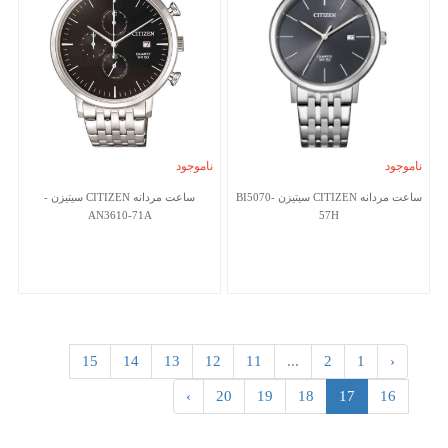
ناموجود
ناموجود
ساعت مردانه CITIZEN سیتیزن BI5070-
ساعت مردانه CITIZEN سیتیزن -
AN3610-71A
57H
15
14
13
12
11
...
2
1
‹
›
20
19
18
17
16