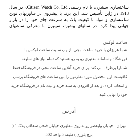
ساعتسازی سیتیزن، با نام رسمی Citizen Watch Co. Ltd.، در سال
1918 در ژاپن تأسیس شد. این برند با پیشروی در فناوریهای نوین
ساعتسازی و مواد با کیفیت بالا، به سرعت جای خود را در بازار
جهانی پیدا کرد. در سالهای پیشین، سیتیزن با معرفی ساعتهای
کوارتز از خود نشان داد که به روزرسانیهای فناورانه را با طراحیهای
زیبا و عملکرد قوی ترکیب میکند.
ساعت لوکس
شما عزیزان با خرید ساعت مچی، از وب سایت ساعت لوکس با
خرید ساعت مچی از برند سیتیزن به مشتریان بسیاری از مزایا و
فروشگاه و سامانه معتبری رو به رو هستید که تمام نیاز های سلیقه
فواید مهم ارائه میدهد که میتواند تصمیم به خرید را برای آنها تسهیل
کند. در زیر به برخی از این مزایا اشاره میشود:
شمارا برطرف می کند. برای خرید آنلاین ساعت مچی در فروشگاه فقط
کافیست اول محصول مورد نظرتون را بین ساعت های فروشگاه برسی
تکنولوژی EcoDrive: یکی از مهمترین مزایای ساعتهای مچی
و انتخاب کرده، و بعد از افزودن به سبد خرید و ثبت نام در فروشگاه خرید
سیتیزن، استفاده از تکنولوژی EcoDrive است. این تکنولوژی
به معنای عدم نیاز به تعویض باتری و استفاده از نور محیط به
خود را نهایی کنید.
عنوان منبع انرژی میباشد. این ویژگی به کاربران اطمینان از
عملکرد مداوم ساعت بدون نگرانی از خالی شدن باتری
آدرس
میدهد.
طراحی و سبکبندی متنوع: ساعتهای مچی سیتیزن با تنوع
زیادی از نظر طراحی، از سنتی تا مدرن، ارائه میشوند. این
تهران - خیابان ولیعصر رو به روی مطهری خیابان فتحی شقاقی پلاک 4 (
ویژگی به مشتریان امکان انتخاب ساعتی که با سلیقه و سبک
برج بلوری ) طبقه 5 واحد 502
زندگی آنها هماهنگ است را میدهد.