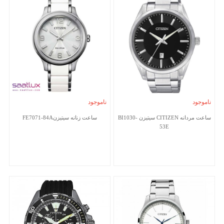
ناموجود
ناموجود
ساعت مردانه CITIZEN سیتیزن BI1030-
ساعت زنانه سیتیزنFE7071-84A
53E