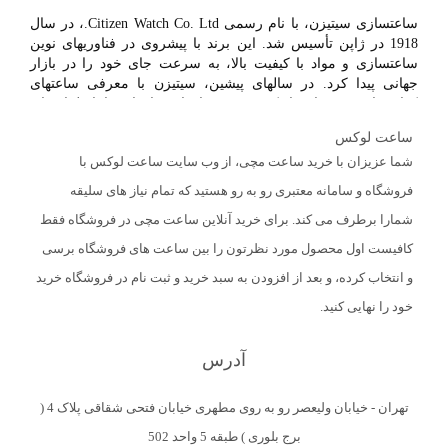
ساعتسازی سیتیزن، با نام رسمی Citizen Watch Co. Ltd.، در سال
1918 در ژاپن تأسیس شد. این برند با پیشروی در فناوریهای نوین
ساعتسازی و مواد با کیفیت بالا، به سرعت جای خود را در بازار
جهانی پیدا کرد. در سالهای پیشین، سیتیزن با معرفی ساعتهای
کوارتز از خود نشان داد که به روزرسانیهای فناورانه را با طراحیهای
زیبا و عملکرد قوی ترکیب میکند.
ساعت لوکس
شما عزیزان با خرید ساعت مچی، از وب سایت ساعت لوکس با
خرید ساعت مچی از برند سیتیزن به مشتریان بسیاری از مزایا و
فروشگاه و سامانه معتبری رو به رو هستید که تمام نیاز های سلیقه
فواید مهم ارائه میدهد که میتواند تصمیم به خرید را برای آنها تسهیل
کند. در زیر به برخی از این مزایا اشاره میشود:
شمارا برطرف می کند. برای خرید آنلاین ساعت مچی در فروشگاه فقط
کافیست اول محصول مورد نظرتون را بین ساعت های فروشگاه برسی
تکنولوژی EcoDrive: یکی از مهمترین مزایای ساعتهای مچی
و انتخاب کرده، و بعد از افزودن به سبد خرید و ثبت نام در فروشگاه خرید
سیتیزن، استفاده از تکنولوژی EcoDrive است. این تکنولوژی
به معنای عدم نیاز به تعویض باتری و استفاده از نور محیط به
خود را نهایی کنید.
عنوان منبع انرژی میباشد. این ویژگی به کاربران اطمینان از
عملکرد مداوم ساعت بدون نگرانی از خالی شدن باتری
آدرس
میدهد.
طراحی و سبکبندی متنوع: ساعتهای مچی سیتیزن با تنوع
زیادی از نظر طراحی، از سنتی تا مدرن، ارائه میشوند. این
تهران - خیابان ولیعصر رو به روی مطهری خیابان فتحی شقاقی پلاک 4 (
ویژگی به مشتریان امکان انتخاب ساعتی که با سلیقه و سبک
برج بلوری ) طبقه 5 واحد 502
زندگی آنها هماهنگ است را میدهد.