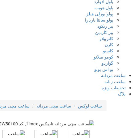
پاول ادوارد
پاول هویت
پولو بورلی هیلز
پولو سانتا باربارا
پیر ریکود
پیر کاردین
کاترپیلار
کارن
کاسیو
کومو میلانو
گواردو
یو اس پولو
ساعت مردانه
ساعت زنانه
تخفیفات ویژه
بلاگ
ساعت لوکس
ساعت مچی مردانه
ساعت مچی مردانه تایمکس ex