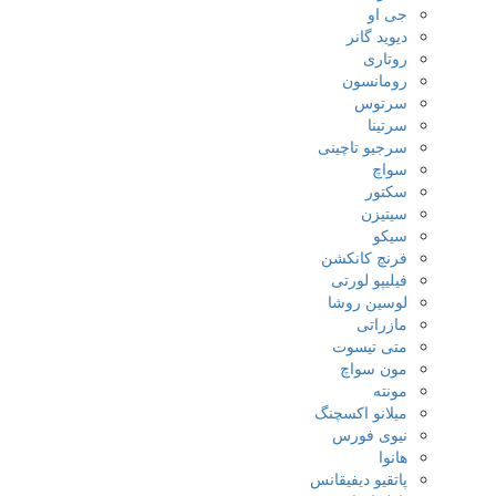
جی او
دیوید گانر
روتاری
رومانسون
سرتوس
سرتینا
سرجیو تاچینی
سواچ
سکتور
سیتیزن
سیکو
فرنچ کانکشن
فیلیپو لورتی
لوسین روشا
مازراتی
متی تیسوت
مون سواچ
مونته
میلانو اکسچنگ
نیوی فورس
هانوا
پاتقیو دیفیقانس