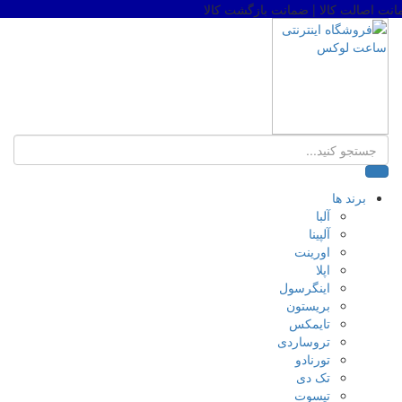
نت اصالت کالا | ضمانت بازگشت کالا
برند ها
آلبا
آلپینا
اورینت
اپلا
اینگرسول
بریستون
تایمکس
تروساردی
تورنادو
تک دی
تیسوت