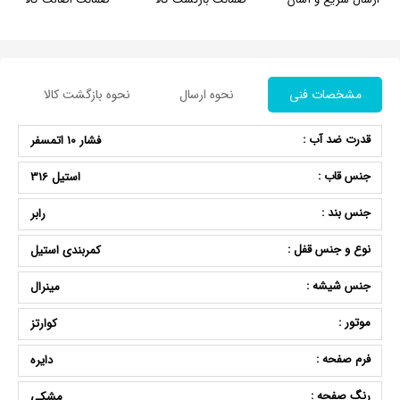
مشخصات فنی
نحوه ارسال
نحوه بازگشت کالا
قدرت ضد آب :
فشار 10 اتمسفر
جنس قاب :
استیل 316
جنس بند :
رابر
نوع و جنس قفل :
کمربندی استیل
جنس شیشه :
مینرال
موتور :
کوارتز
فرم صفحه :
دایره
رنگ صفحه :
مشکی