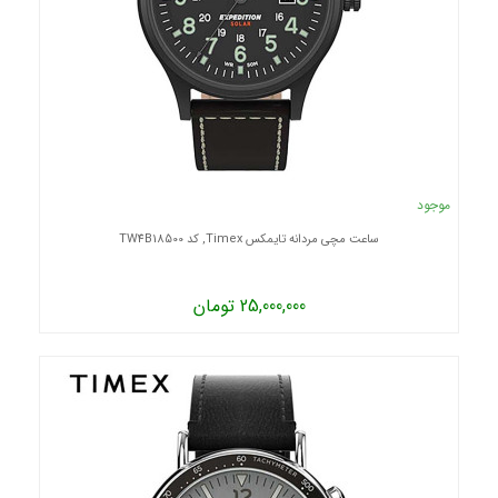
موجود
ساعت مچی مردانه تایمکس Timex, کد TW4B18500
25,000,000 تومان