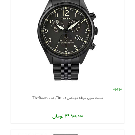
موجود
ساعت مچی مردانه تایمکس Timex, کد TW2R88600
29,900,000 تومان