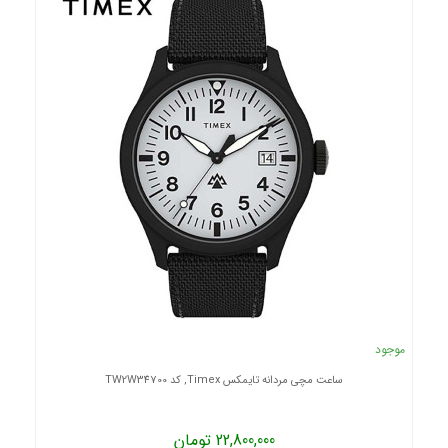
موجود
ساعت مچی مردانه تایمکس Timex, کد TW2W34700
22,800,000 تومان