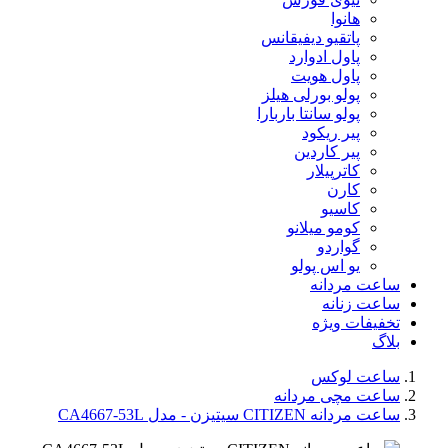
هانوا
پاتقیو دیفیقانس
پاول ادوارد
پاول هویت
پولو بورلی هیلز
پولو سانتا باربارا
پیر ریکود
پیر کاردین
کاترپیلار
کارن
کاسیو
کومو میلانو
گواردو
یو اس پولو
ساعت مردانه
ساعت زنانه
تخفیفات ویژه
بلاگ
ساعت لوکس
ساعت مچی مردانه
ساعت مردانه CITIZEN سیتیزن - مدل CA4667-53L