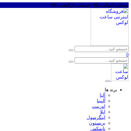
ضمانت اصالت کالا | ضمانت بازگشت کالا
0
برند ها
آلبا
آلپینا
اورینت
اپلا
اینگرسول
بریستون
تایمکس