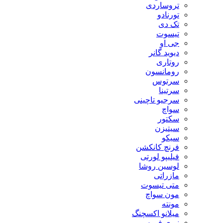
تروساردی
تورنادو
تک دی
تیسوت
جی او
دیوید گانر
روتاری
رومانسون
سرتوس
سرتینا
سرجیو تاچینی
سواچ
سکتور
سیتیزن
سیکو
فرنچ کانکشن
فیلیپو لورتی
لوسین روشا
مازراتی
متی تیسوت
مون سواچ
مونته
میلانو اکسچنگ
نیوی فورس