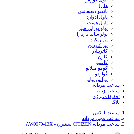
هانوا
پاتقیو دیفیقانس
پاول ادوارد
پاول هویت
پولو بورلی هیلز
پولو سانتا باربارا
پیر ریکود
پیر کاردین
کاترپیلار
کارن
کاسیو
کومو میلانو
گواردو
یو اس پولو
ساعت مردانه
ساعت زنانه
تخفیفات ویژه
بلاگ
ساعت لوکس
ساعت مچی مردانه
ساعت مردانه CITIZEN سیتیزن - AW0079-13X