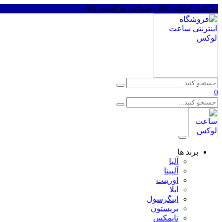
ضمانت اصالت کالا | ضمانت بازگشت کالا
0
برند ها
آلبا
آلپینا
اورینت
اپلا
اینگرسول
بریستون
تایمکس