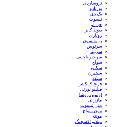
تروساردی
تورنادو
تک دی
تیسوت
جی او
دیوید گانر
روتاری
رومانسون
سرتوس
سرتینا
سرجیو تاچینی
سواچ
سکتور
سیتیزن
سیکو
فرنچ کانکشن
فیلیپو لورتی
لوسین روشا
مازراتی
متی تیسوت
مون سواچ
مونته
میلانو اکسچنگ
نیوی فورس