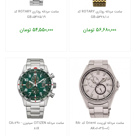
ساعت مردانه روتاری ROTARY کد
ساعت مردانه روتاری ROTARY کد
GB05475/19
GB05328/01
56,680,000 تومان
54,550,000 تومان
ساعت مردانه اورینت Orient کد RA-
ساعت مردانه CITIZEN سیتیزن - CA0791-
81X
AK0603S00C