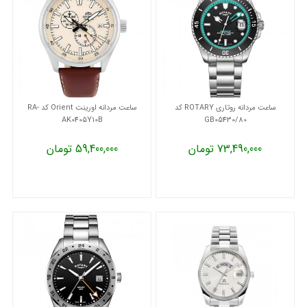
ساعت مردانه روتاری ROTARY کد
ساعت مردانه اورینت Orient کد RA-
AK0405Y10B
GB05430/80
73,490,000 تومان
59,400,000 تومان