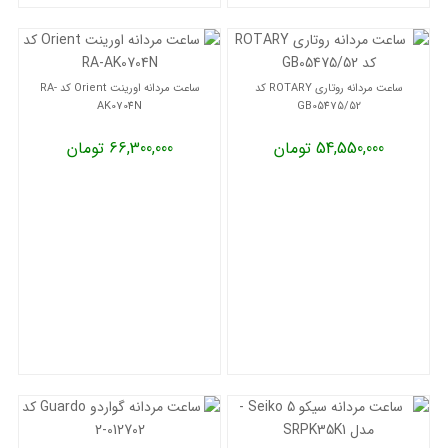
ساعت مردانه روتاری ROTARY کد
ساعت مردانه اورینت Orient کد RA-
AK0704N
GB05475/52
54,550,000 تومان
66,300,000 تومان