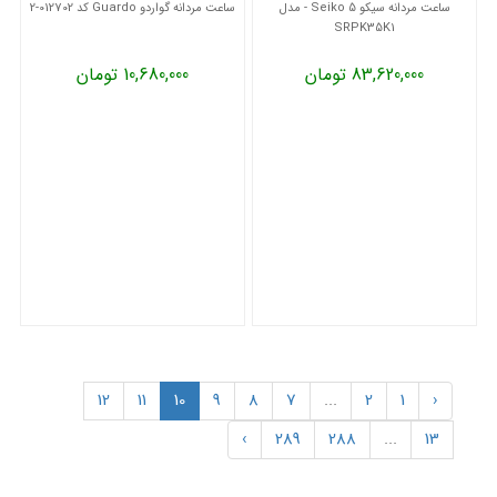
ساعت مردانه سیکو 5 Seiko - مدل
ساعت مردانه گواردو Guardo کد 012702-2
SRPK35K1
83,620,000 تومان
10,680,000 تومان
12
11
10
9
8
7
...
2
1
‹
›
289
288
...
13