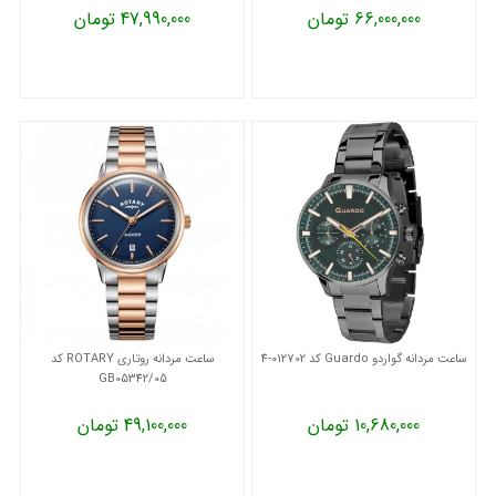
66,000,000 تومان
47,990,000 تومان
ساعت مردانه گواردو Guardo کد 012702-4
ساعت مردانه روتاری ROTARY کد
GB05342/05
10,680,000 تومان
49,100,000 تومان