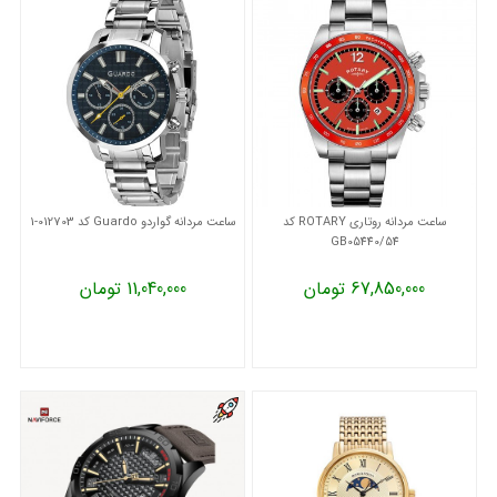
ساعت مردانه روتاری ROTARY کد
ساعت مردانه گواردو Guardo کد 012703-1
GB05440/54
67,850,000 تومان
11,040,000 تومان