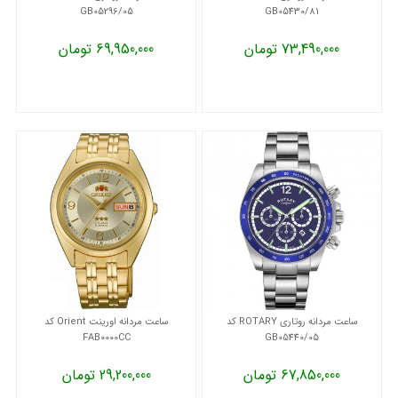
GB05296/05
GB05430/81
73,490,000 تومان
69,950,000 تومان
ساعت مردانه روتاری ROTARY کد
ساعت مردانه اورینت Orient کد
FAB0000CC
GB05440/05
67,850,000 تومان
29,200,000 تومان