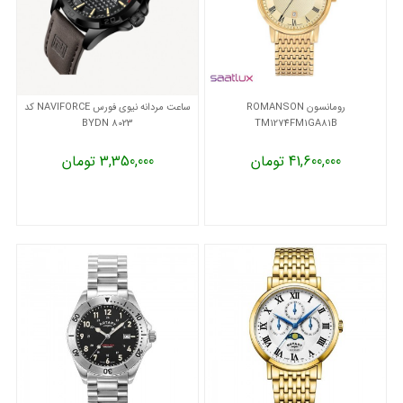
رومانسون ROMANSON
ساعت مردانه نیوی فورس NAVIFORCE کد
8023 BYDN
TM1274FM1GA81B
41,600,000 تومان
3,350,000 تومان