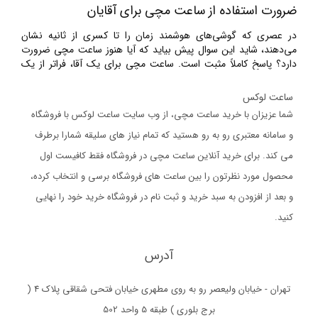
ضرورت استفاده از ساعت مچی برای آقایان
در عصری که گوشی‌های هوشمند زمان را تا کسری از ثانیه نشان
می‌دهند، شاید این سوال پیش بیاید که آیا هنوز ساعت مچی ضرورت
دارد؟ پاسخ کاملاً مثبت است. ساعت مچی برای یک آقا، فراتر از یک
ابزار زمان‌سنجی عمل می‌کند. در بسیاری از موقعیت‌های رسمی و کاری،
نگاه به مچ دست برای اطلاع از زمان، رفتاری مودبانه‌تر، سریع‌تر و
ساعت لوکس
حرفه‌ای‌تر از درآوردن گوشی از جیب است. علاوه بر این، ساعت مچی
شما عزیزان با خرید ساعت مچی، از وب سایت ساعت لوکس با فروشگاه
به عنوان یک اکسسوری ضروری، خلا موجود در مچ دست را پر کرده و
به استایل مردانه نظم و تکامل می‌بخشد. به عبارت دیگر، یک مرد بدون
و سامانه معتبری رو به رو هستید که تمام نیاز های سلیقه شمارا برطرف
ساعت، مانند یک کت و شلوار بدون دکمه سرآستین است؛ امکان‌پذیر،
می کند. برای خرید آنلاین ساعت مچی در فروشگاه فقط کافیست اول
اما ناقص.
محصول مورد نظرتون را بین ساعت های فروشگاه برسی و انتخاب کرده،
مزیت‌های استفاده از ساعت مچی برای آقایان
و بعد از افزودن به سبد خرید و ثبت نام در فروشگاه خرید خود را نهایی
کنید.
مزیت‌های استفاده از ساعت مچی فراتر از مدیریت زمان است. اولین و
مهمترین مزیت، مدیریت حرفه‌ای زمان در جلسات و قرارهای کاری
بدون بی‌احترامی به طرف مقابل (با نگاه کردن به گوشی) است. دوم،
آدرس
ساعت مچی هویت و شخصیت شما را نشان می‌دهد؛ یک ساعت
اسپرت نشانه انرژی، ساعت کلاسیک نشانه اصالت، و ساعت لوکس
تهران - خیابان ولیعصر رو به روی مطهری خیابان فتحی شقاقی پلاک 4 (
نشانه سلیقه و موفقیت شماست. سوم، یک ساعت مچی اصل (مثل
سواک، سیتیزن یا سیکو) می‌تواند سال‌ها بدون نیاز به شارژ کار کند و
برج بلوری ) طبقه 5 واحد 502