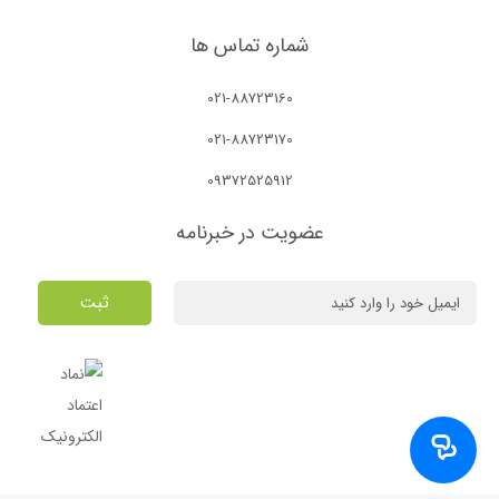
شماره تماس ها
021-88723160
021-88723170
09372525912
عضویت در خبرنامه
ثبت