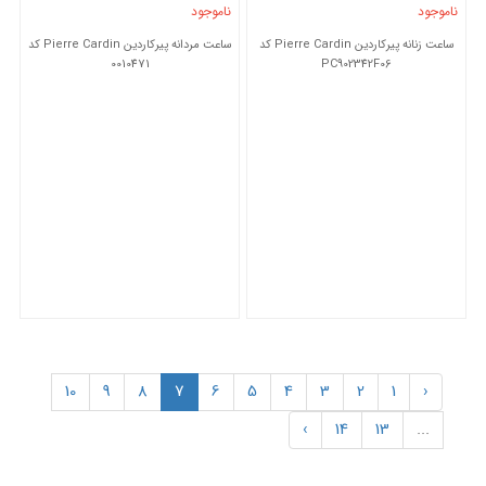
ناموجود
ناموجود
ساعت زنانه پیرکاردین Pierre Cardin کد
ساعت مردانه پیرکاردین Pierre Cardin کد
0010471
PC902342F06
10
9
8
7
6
5
4
3
2
1
‹
›
14
13
...