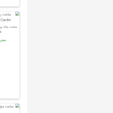
ROMANSON
INGERSOLL
PATROUILLE DE FRANCE
MATHEY TISSOT
5
ROTARY
450,000
CERTUS
POLICE
FREELOOK
LORUS
GUESS
ROTATION
US POLO
DAVID GUNER
PIERRE RICAUD