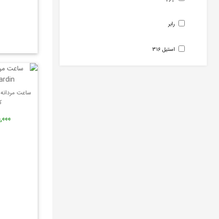
GUARDO
رابر
ORIENT
TEKDAY
استیل 316
PAUL EDWARD
GO
PIERRE CARDIN
کد 
COMO MILANO
190,000
LEECOOPER
PAUL HEWITT
MINIFOCUS
SANDA
ALAIN DELON
CITIZEN
POLO BEVERLY HILLS