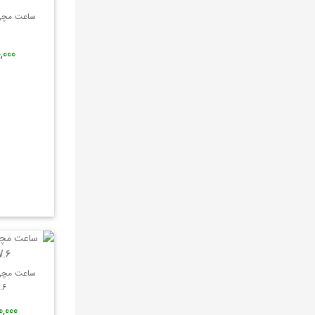
APPELLA
ساعت مچی م
BRISTON
190,000
TIMER
Xiaomi
Alpina
moonswatch
maserati
TORNADO
HANOWA
Milano X Change
SECTOR
Lucian rochat
ساعت مچی م
TRUSSARDI
.6
Tissot
580,000