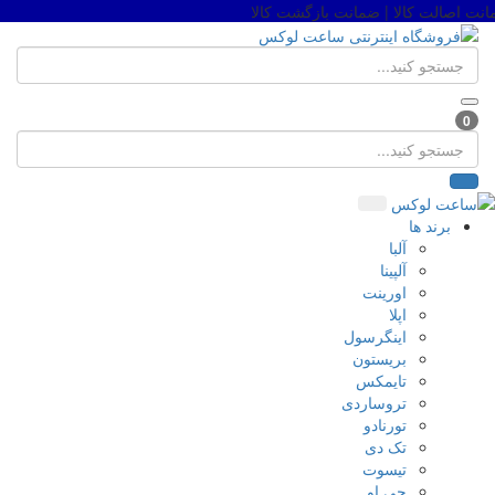
 اصالت کالا | ضمانت بازگشت کالا
0
برند ها
آلبا
آلپینا
اورینت
اپلا
اینگرسول
بریستون
تایمکس
تروساردی
تورنادو
تک دی
تیسوت
جی او