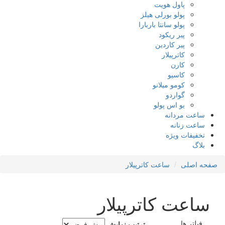
پاول هویت
پولو بورلی هیلز
پولو سانتا باربارا
پیر ریکود
پیر کاردین
کاترپیلار
کارن
کاسیو
کومو میلانو
گواردو
یو اس پولو
ساعت مردانه
ساعت زنانه
تخفیفات ویژه
بلاگ
صفحه اصلی
ساعت کاترپیلار
ساعت کاترپیلار
فیلتر ها
ترتیب نمایش