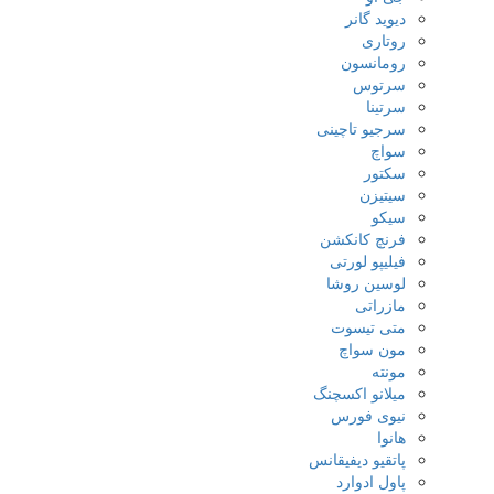
دیوید گانر
روتاری
رومانسون
سرتوس
سرتینا
سرجیو تاچینی
سواچ
سکتور
سیتیزن
سیکو
فرنچ کانکشن
فیلیپو لورتی
لوسین روشا
مازراتی
متی تیسوت
مون سواچ
مونته
میلانو اکسچنگ
نیوی فورس
هانوا
پاتقیو دیفیقانس
پاول ادوارد