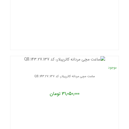
موجود
ساعت مچی مردانه کاترپیلار، کد QB.143.27.137
31,050,000 تومان