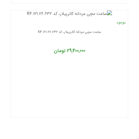
موجود
ساعت مچی مردانه کاترپیلار، کد K4.121.26.632
29,400,000 تومان