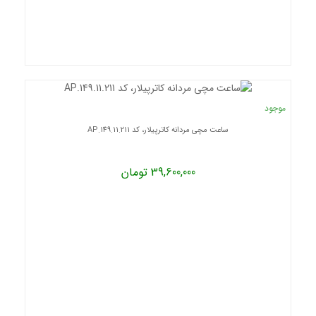
موجود
ساعت مچی مردانه کاترپیلار، کد AP.149.11.211
39,600,000 تومان