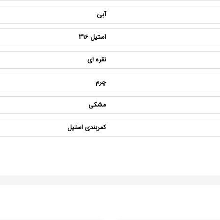
آبی
استیل 316
نقره ای
چرم
مشکی
کمربندی استیل