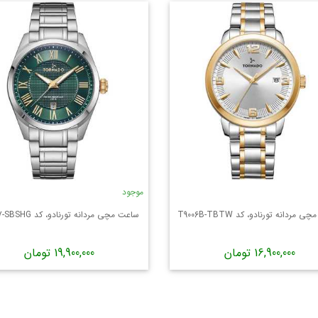
موجود
مردانه تورنادو، کد T9006B-TBTW
ساعت مچی مردانه تورنادو، کد T8007-SBSHG
16,900,000 تومان
19,900,000 تومان