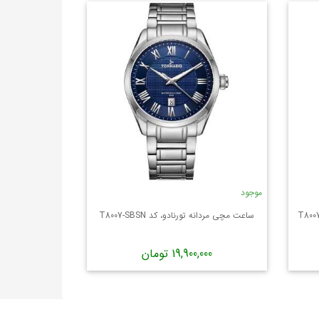
موجود
ساعت مچی مردانه تورنادو، کد T8007-SBSN
19,900,000 تومان