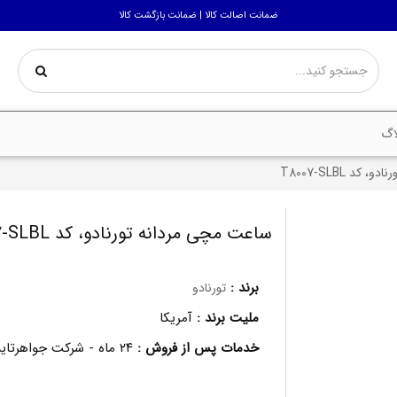
ضمانت اصالت کالا | ضمانت بازگشت کالا
اگ
د T8007-SLBL
ساعت مچی مردانه تورنادو، کد T8007-SLBL
برند :
تورنادو
ملیت برند :
آمریکا
خدمات پس از فروش :
۲۴ ماه - شرکت جواهرتایم