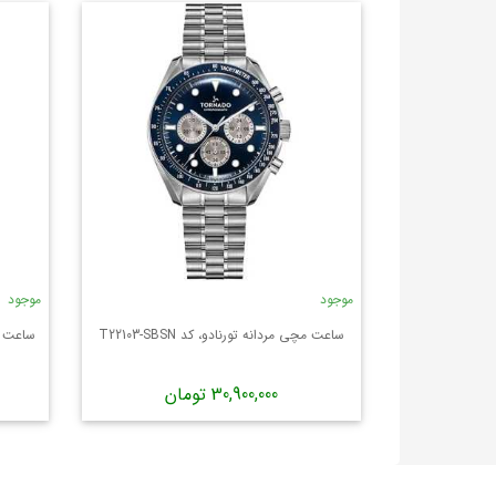
موجود
موجود
ساعت مچی مردانه تورنادو، کد T22103-SBSN
ساعت مچی 
30,900,000 تومان