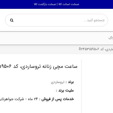
ضمانت اصالت کالا | ضمانت بازگشت کالا
اگ
 R2453159506
ساعت مچی زنانه تروساردی، کد R2453159506
برند :
تروساردی
ملیت برند :
خدمات پس از فروش :
۲۴ ماه - شرکت جواهرتایم