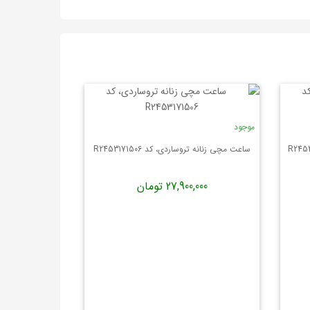
موجود
ساعت مچی زنانه تروساردی، کد R2453171506
27,900,000 تومان