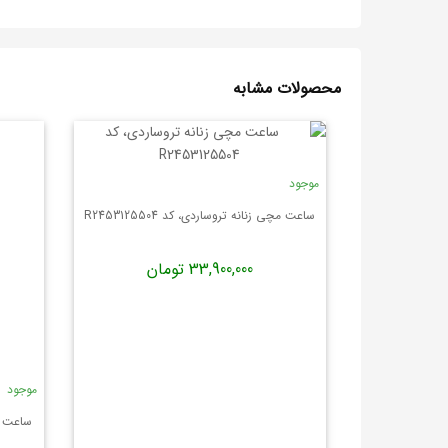
محصولات مشابه
موجود
ساعت مچی زنانه تروساردی، کد R2453125504
33,900,000 تومان
موجود
ساعت مچی 