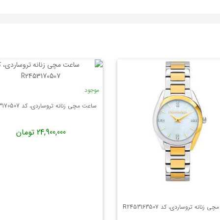
موجود
ساعت مچی زنانه تروساردی، کد R2453170507
24,900,000 تومان
زنانه تروساردی، کد R2453163507