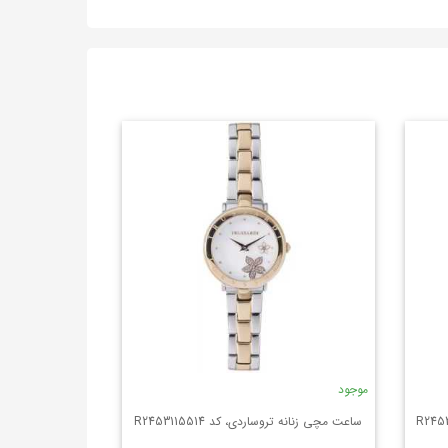
موجود
ساعت مچی زنانه تروساردی، کد R2453115514