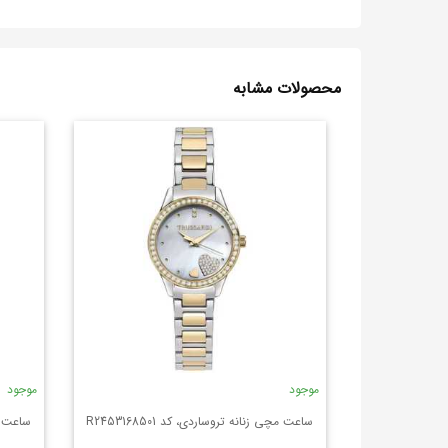
محصولات مشابه
موجود
موجود
ساعت مچی زنانه تروساردی، کد R2453168501
ساعت مچی