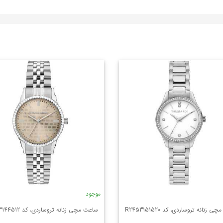
موجود
 زنانه تروساردی، کد R2453151520
ساعت مچی زنانه تروساردی، کد R2453144512