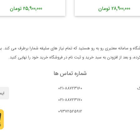
28,900,000 تومان
25,900,000 تومان
ه و سامانه معتبری رو به رو هستید که تمام نیاز های سلیقه شمارا برطرف می کند. 
 و بعد از افزودن به سبد خرید و ثبت نام در فروشگاه خرید خود را نهایی کنید.
شماره تماس ها
ک
021-88723160
021-88723170
09372525912