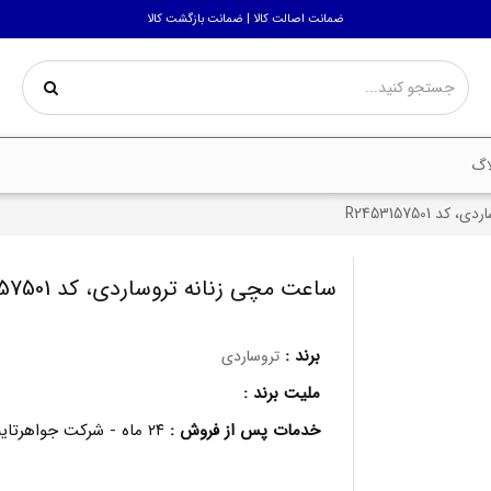
ضمانت اصالت کالا | ضمانت بازگشت کالا
اگ
 R2453157501
ساعت مچی زنانه تروساردی، کد R2453157501
برند :
تروساردی
ملیت برند :
خدمات پس از فروش :
۲۴ ماه - شرکت جواهرتایم