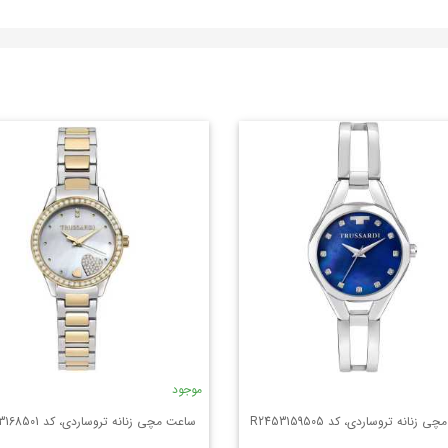
موجود
زنانه تروساردی، کد R2453159505
ساعت مچی زنانه تروساردی، کد R2453168501