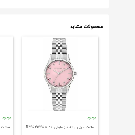
محصولات مشابه
موجود
موجود
ساعت مچی زنانه تروساردی، کد R2453144510
ساعت مچی 