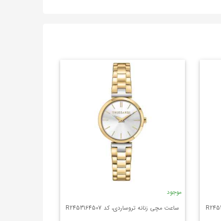
موجود
ساعت مچی زنانه تروساردی، کد R2453164507