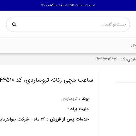
ضمانت اصالت کالا | ضمانت بازگشت کالا
اگ
 R2453144510
ساعت مچی زنانه تروساردی، کد R2453144510
برند :
تروساردی
ملیت برند :
خدمات پس از فروش :
۲۴ ماه - شرکت جواهرتایم