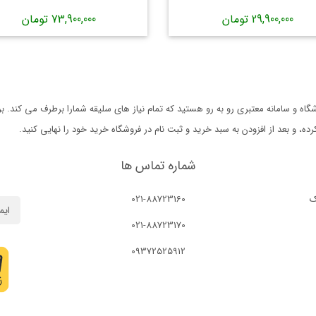
29,900,000 تومان
73,900,000 تومان
ه و سامانه معتبری رو به رو هستید که تمام نیاز های سلیقه شمارا برطرف می کند. 
 و بعد از افزودن به سبد خرید و ثبت نام در فروشگاه خرید خود را نهایی کنید.
شماره تماس ها
ک
021-88723160
021-88723170
09372525912