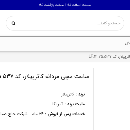
ضمانت اصالت کالا | ضمانت بازگشت کالا
اگ
د LF.111.25.537
ساعت مچی مردانه کاترپیلار، کد LF.111.25.537
برند :
کاترپیلار
ملیت برند :
آمریکا
خدمات پس از فروش :
۲۴ ماه - شرکت حاج صباغ