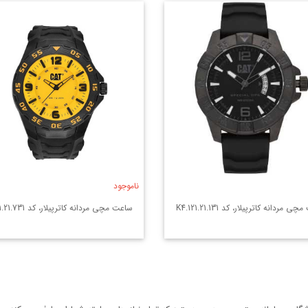
ناموجود
 مردانه کاترپیلار، کد K4.121.21.131
ساعت مچی مردانه کاترپیلار، کد LB.111.21.731