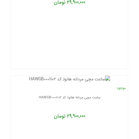
29,900,000 تومان
موجود
ساعت مچی مردانه هانوا, کد HAWGB0001102
29,900,000 تومان