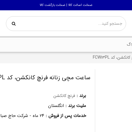
ضمانت اصالت کالا | ضمانت بازگشت کالا
اگ
شن، کد FCW13PL
ساعت مچی زنانه فرنچ کانکشن، کد FCW13PL
برند :
فرنچ کانکشن
ملیت برند :
انگلستان
خدمات پس از فروش :
۲۴ ماه - شرکت حاج صباغ