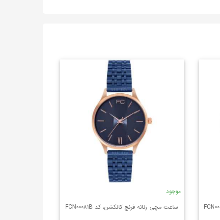
موجود
ساعت مچی زنانه فرنچ کانکشن، کد FCN00081B