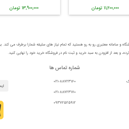
11,200,000 تومان
13,900,000 تومان
ه و سامانه معتبری رو به رو هستید که تمام نیاز های سلیقه شمارا برطرف می کند. 
 و بعد از افزودن به سبد خرید و ثبت نام در فروشگاه خرید خود را نهایی کنید.
شماره تماس ها
ک
021-88723160
021-88723170
09372525912