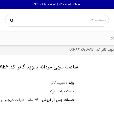
ضمانت اصالت کالا | ضمانت بازگشت کالا
اگ
 کد DG-8825GD-AE2
ساعت مچی مردانه دیوید گانر, کد DG-8825GD-AE2
برند :
دیوید گانر
ملیت برند :
ترکیه
خدمات پس از فروش :
۲۴ ماه - شرکت دیجیران