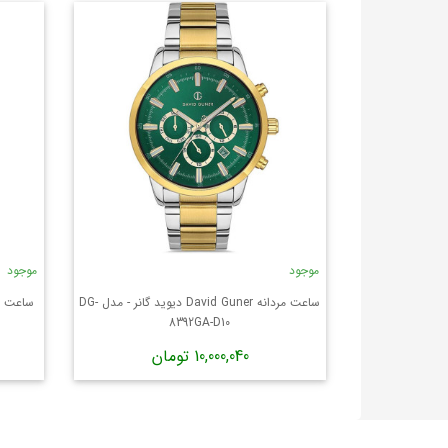
موجود
موجود
ساعت مردانه David Guner دیوید گانر - مدل DG-
8392GA-D10
10,000,040 تومان