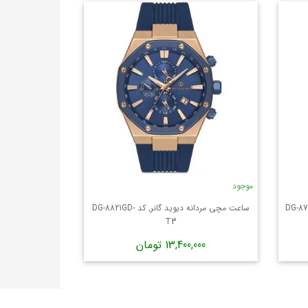
موجود
 گانر, کد DG-8749GA-
ساعت مچی مردانه دیوید گانر, کد DG-8821GD-
T3
13,400,000 تومان