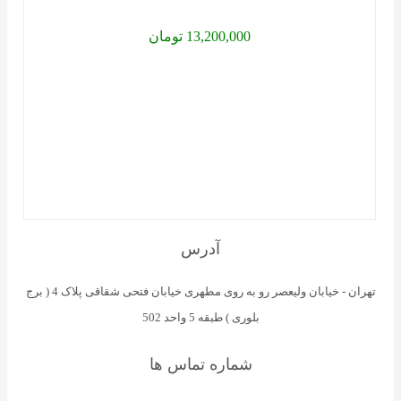
اول
محصول
13,200,000 تومان
مورد
نظرتون
را
بین
ساعت
های
فروشگا
برسی
آدرس
و
انتخاب
تهران - خیابان ولیعصر رو به روی مطهری خیابان فتحی شقاقی پلاک 4 ( برج
کرده،
بلوری ) طبقه 5 واحد 502
و
شماره تماس ها
بعد
از