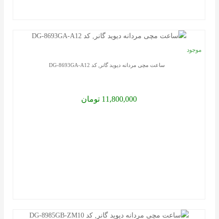
سایت
ساعت
لوکس
موجود
با
ساعت مچی مردانه دیوید گانر, کد DG-8693GA-A12
فروشگا
و
11,800,000 تومان
سامانه
معتبری
رو
به
رو
هستید
که
تمام
نیاز