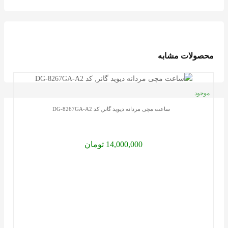
محصولات مشابه
موجود
ساعت
ساعت مچی مردانه دیوید گانر, کد DG-8267GA-A2
لوکس
شما
عزیزان
14,000,000 تومان
با
خرید
ساعت
مچی،
از
وب