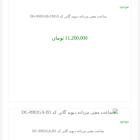
های
موجود
سلیقه
ساعت مچی مردانه دیوید گانر, کد DG-8985GB-ZM10
شمارا
برطرف
11,200,000 تومان
می
کند.
برای
خرید
آنلاین
ساعت
مچی
در
فروشگا
موجود
فقط
ساعت مچی مردانه دیوید گانر, کد DG-8982GA-B3
کافیست