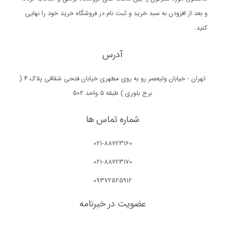
و بعد از افزودن به سبد خرید و ثبت نام در فروشگاه خرید خود را نهایی
کنید.
آدرس
تهران - خیابان ولیعصر رو به روی مطهری خیابان فتحی شقاقی پلاک 4 (
برج بلوری ) طبقه 5 واحد 502
شماره تماس ها
021-88723160
021-88723170
09372525912
عضویت در خبرنامه