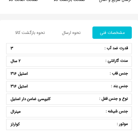
مشخصات فنی
نحوه ارسال
نحوه بازگشت کالا
قدرت ضد آب :
3
مدت گارانتی :
2 سال
جنس قاب :
استیل 316
جنس بند :
استیل 316
نوع و جنس قفل :
کلیپسی ضامن دار استیل
جنس شیشه :
مینرال
موتور :
کوارتز