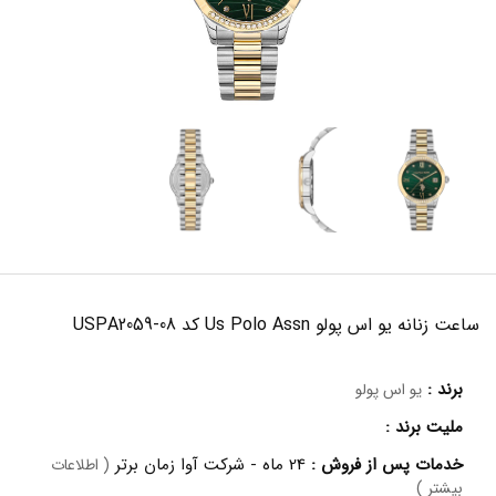
ساعت زنانه یو اس پولو Us Polo Assn کد USPA2059-08
برند :
یو اس پولو
ملیت برند :
خدمات پس از فروش :
24 ماه - شرکت آوا زمان برتر
( اطلاعات
بیشتر )