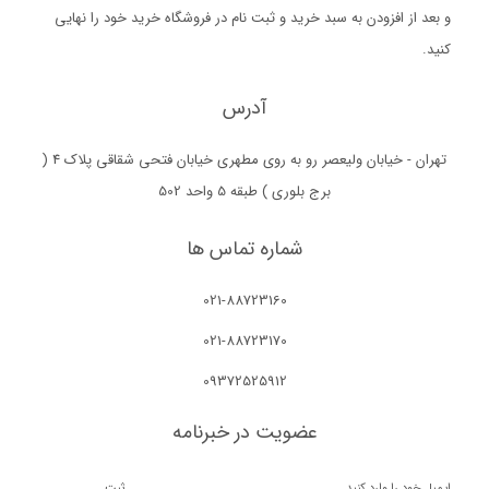
و بعد از افزودن به سبد خرید و ثبت نام در فروشگاه خرید خود را نهایی
کنید.
آدرس
تهران - خیابان ولیعصر رو به روی مطهری خیابان فتحی شقاقی پلاک 4 (
برج بلوری ) طبقه 5 واحد 502
شماره تماس ها
021-88723160
021-88723170
09372525912
عضویت در خبرنامه
ثبت