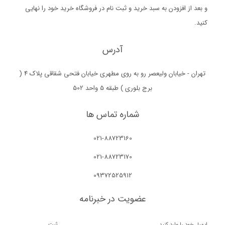
و بعد از افزودن به سبد خرید و ثبت نام در فروشگاه خرید خود را نهایی
کنید.
آدرس
تهران - خیابان ولیعصر رو به روی مطهری خیابان فتحی شقاقی پلاک 4 (
برج بلوری ) طبقه 5 واحد 502
شماره تماس ها
021-88723160
021-88723170
09372525912
عضویت در خبرنامه
ثبت