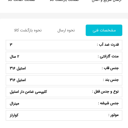
مشخصات فنی
نحوه ارسال
نحوه بازگشت کالا
قدرت ضد آب :
3
مدت گارانتی :
2 سال
جنس قاب :
استیل 316
جنس بند :
استیل 316
نوع و جنس قفل :
کلیپسی ضامن دار استیل
جنس شیشه :
مینرال
موتور :
کوارتز