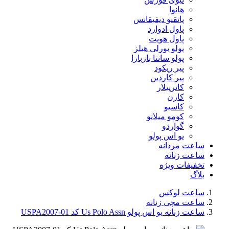
هانوا
پاتقیو دیفیقانس
پاول ادوارد
پاول هویت
پولو بورلی هیلز
پولو سانتا باربارا
پیر ریکود
پیر کاردین
کاترپیلار
کارن
کاسیو
کومو میلانو
گواردو
یو اس پولو
ساعت مردانه
ساعت زنانه
تخفیفات ویژه
بلاگ
ساعت لوکس
ساعت مچی زنانه
ساعت زنانه یو اس پولو Us Polo Assn کد USPA2007-01