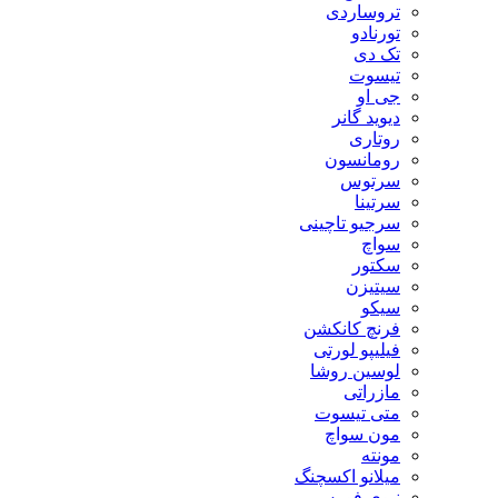
تروساردی
تورنادو
تک دی
تیسوت
جی او
دیوید گانر
روتاری
رومانسون
سرتوس
سرتینا
سرجیو تاچینی
سواچ
سکتور
سیتیزن
سیکو
فرنچ کانکشن
فیلیپو لورتی
لوسین روشا
مازراتی
متی تیسوت
مون سواچ
مونته
میلانو اکسچنگ
نیوی فورس