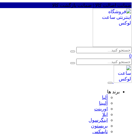
ضمانت اصالت کالا | ضمانت بازگشت کالا
0
برند ها
آلبا
آلپینا
اورینت
اپلا
اینگرسول
بریستون
تایمکس