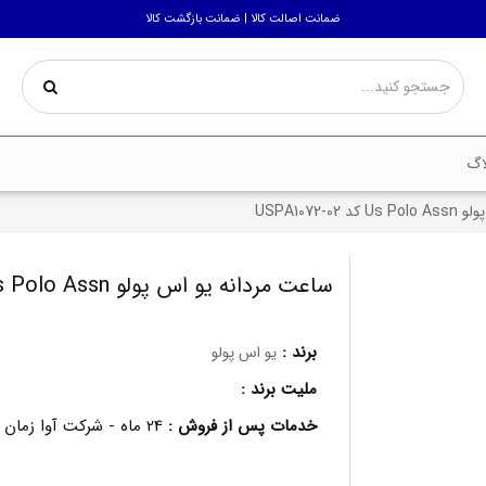
ضمانت اصالت کالا | ضمانت بازگشت کالا
اگ
USPA1072-
ساعت مردانه یو اس پولو Us Polo Assn کد USPA1072-02
برند :
یو اس پولو
ملیت برند :
خدمات پس از فروش :
24 ماه - شرکت آوا زمان برتر