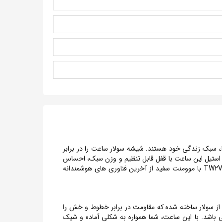
یان که به دنبال ارتقاء سبک زندگی خود هستند. شیشه سولار ساعت را در برابر
ر به فرد نیز نمایانگر اصالت و شیک ترین جزئیات مد ساعت TIMEX است . بند کمربندی استیل این ساعت با قفل قابل تنظیم و وزن سبک، احساس
راحتی را به شما ارائه می دهد. مناسب برای استفاده طولانی مدت بدون هیچگونه ناراحتی. ساعت مچی مردانه تایمکس Timex, کد TW2V22200 با موومنت سفید از آخرین فناوری های هوشمندانه
 ساعت از سولار ساخته شده که مقاومت در برابر خطوط و خش را
م رسمی، ملاقات های کاری می باشد. با این ساعت، شما همواره به شکلی آماده و شیک