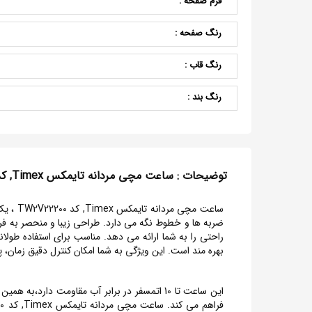
فرم صفحه :
رنگ صفحه :
رنگ قاب :
رنگ بند :
توضیحات : ساعت مچی مردانه تایمکس Timex, کد TW2V22200
ساعت م
بهره مند است. این ویژگی به شما امکان کنترل دقیق زمان، 
این ساعت تا 10 اتمسفر در برابر آب مقاومت د