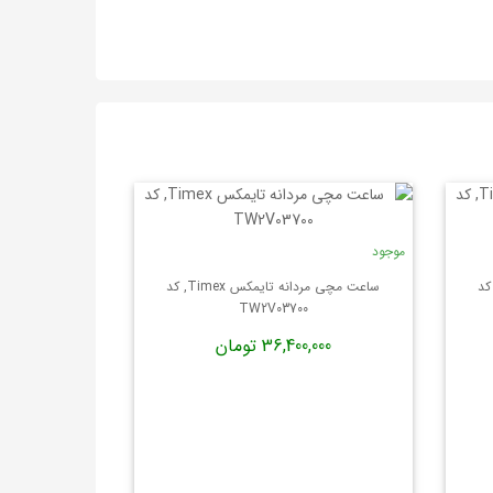
موجود
 مردانه تایمکس Timex, کد
ساعت مچی مردانه تایمکس Timex, کد
TW2V03700
36,400,000 تومان