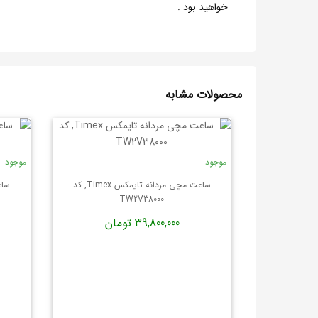
خواهید بود .
محصولات مشابه
موجود
موجود
ساعت مچی مردانه تایمکس Timex, کد
TW2V38000
39,800,000 تومان