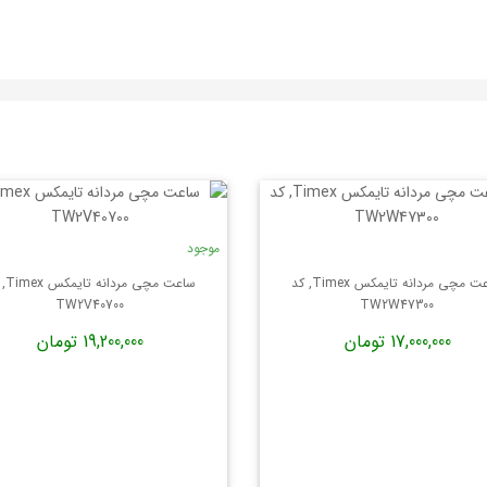
موجود
ساعت مچی مردانه تایمکس Timex, کد
ساعت مچی
TW2V40700
TW2W47300
17,000,000 تومان
19,200,000 تومان