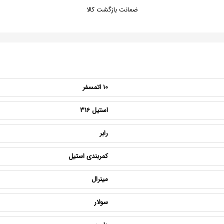
ضمانت بازگشت کالا
10 اتمسفر
استیل 316
رابر
کمربندی استیل
مینرال
سولار