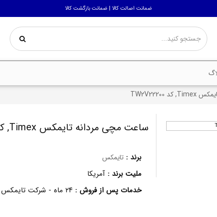
ضمانت اصالت کالا | ضمانت بازگشت کالا
اگ
د TW2V22200
ساعت مچی مردانه تایمکس Timex, کد TW2V22200
برند :
تایمکس
ملیت برند :
آمریکا
خدمات پس از فروش :
۲۴ ماه - شرکت تایمکس