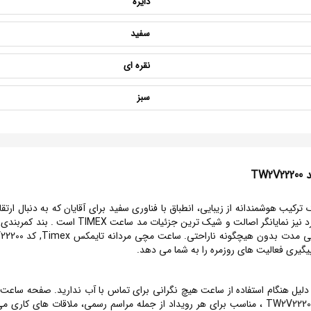
دایره
سفید
نقره ای
سبز
چی مردانه تایمکس Timex, کد TW2V22200 ، یک ترکیب هوشمندانه از زیبایی، انطباق با فناوری سفید برای آقا
ضربه ها و خطوط نگه می دارد. طراحی زیبا و منحص
پیگیری فعالیت های روزمره را به شما می دهد.
ارد،به همین دلیل هنگام استفاده از ساعت هیچ نگرانی برای تماس با آب ندارید. صفحه
فراهم می کند. ساعت مچی مردانه تایمکس Timex, کد TW2V22200 ، مناسب برای هر رویداد از جمله مراس