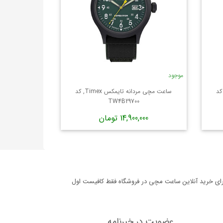
موجود
 مردانه تایمکس Timex, کد
ساعت مچی مردانه تایمکس Timex, کد
TW4B29700
14,900,000 تومان
برای خرید آنلاین ساعت مچی در فروشگاه فقط کافیست اول
عضویت در خبرنامه