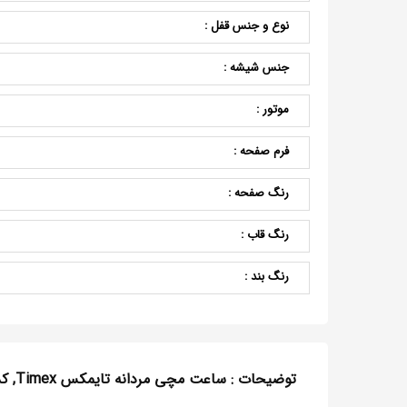
نوع و جنس قفل :
جنس شیشه :
موتور :
فرم صفحه :
رنگ صفحه :
رنگ قاب :
رنگ بند :
توضیحات : ساعت مچی مردانه تایمکس Timex, کد TW2V21400