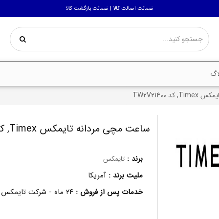
ضمانت اصالت کالا | ضمانت بازگشت کالا
اگ
د TW2V21400
ساعت مچی مردانه تایمکس Timex, کد TW2V21400
برند :
تایمکس
ملیت برند :
آمریکا
خدمات پس از فروش :
۲۴ ماه - شرکت تایمکس