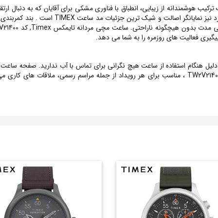
ی مردانه تایمکس Timex, کد TW2V21400 ، یک ترکیب هوشمندانه از زیبایی، انطباق با فناوری مشکی برای آقای
ضربه ها و خطوط نگه می دارد. طراحی زیبا و منحص
پیگیری فعالیت های روزمره را به شما می دهد.
رد،به همین دلیل هنگام استفاده از ساعت هیچ نگرانی برای تماس با آب ندارید. صفحه 
فراهم می کند. ساعت مچی مردانه تایمکس Timex, کد TW2V21400 ، مناسب برای هر رویداد از جمله مراس