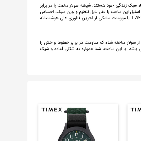
ان که به دنبال ارتقاء سبک زندگی خود هستند. شیشه سولار ساعت را در برابر
ر به فرد نیز نمایانگر اصالت و شیک ترین جزئیات مد ساعت TIMEX است . بند کمربندی استیل این ساعت با قفل قابل تنظیم و وزن سبک، احساس
راحتی را به شما ارائه می دهد. مناسب برای استفاده طولانی مدت بدون هیچگونه ناراحتی. ساعت مچی مردانه تایمکس Timex, کد TW2V21400 با موومنت مشکی از آخرین فناوری های هوشمندانه
ساعت از سولار ساخته شده که مقاومت در برابر خطوط و خش را
م رسمی، ملاقات های کاری می باشد. با این ساعت، شما همواره به شکلی آماده و شیک