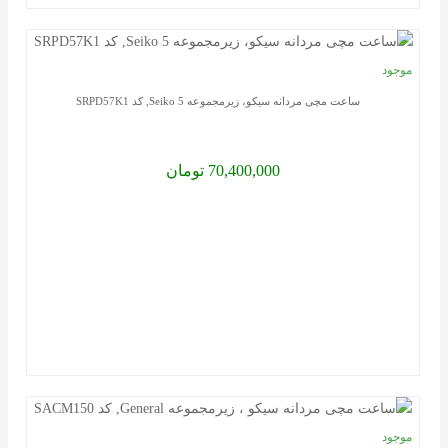
ساعت
لوکس
موجود
با
ساعت مچی مردانه سیکو، زیرمجموعه Seiko 5, کد SRPD57K1
فروشگا
و
70,400,000 تومان
سامانه
معتبری
رو
به
رو
هستید
که
تمام
نیاز
های
موجود