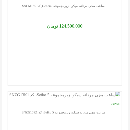
سلیقه
ساعت مچی مردانه سیکو ، زیرمجموعه General, کد SACM150
شمارا
برطرف
124,500,000 تومان
می
کند.
برای
خرید
آنلاین
ساعت
مچی
در
فروشگا
موجود
فقط
ساعت مچی مردانه سیکو، زیرمجموعه Seiko 5، کد SNZG13K1
کافیست
اول
محصول