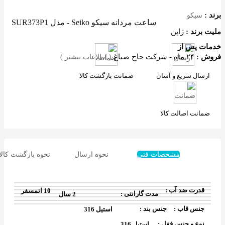
رند :
سیکو
ساعت مردانه سیکو Seiko - مدل SUR373P1
لیت برند :
ژاپن
دمات پس از
روش :
۲۴ ماه - شرکت حاج صباغ
( اطلاعات بیشتر )
ارسال سریع و آسان
ضمانت بازگشت کالا
ضمانت اصالت کالا
مشخصات فنی
نحوه ارسال
نحوه بازگشت کالا
قدرت ضد آب :
10 اتمسفر
مدت گارانتی :
2 سال
جنس قاب :
جنس بند :
استیل 316
نوع و جنس قفل :
استیل 316