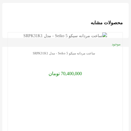
محصولات مشابه
موجود
ساعت
ساعت مردانه سیکو 5 Seiko - مدل SRPK31K1
لوکس
شما
عزیزان
70,400,000 تومان
با
خرید
ساعت
مچی،
از
وب
سایت