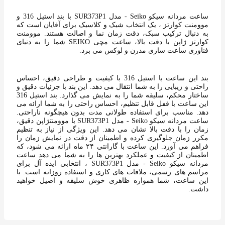
ساعت مردانه سیکو Seiko - مدل SUR373P1 با بند استیل 316 و
موومنت کوارتز ، یک انتخاب شیک و کلاسیک برای آقایان است که
به دنبال ترکیب سبک، دقت زمان نما و اصالت هستند. موومنت
کوارتز ژاپن با دقت بالا، ساعت مچی SEIKO شما را به دنیای
فناوری ساعت سازی مدرن و لوکس می برد.
بند این ساعت با استیل 316 با کیفیت و طراحی دقیق، احساس
راحتی و زیبایی را به شما انتقال می دهد. این بند با جزئیات دقیق و
ساختار محکم، سلیقه شما را به نمایش می گذارد. بند استیل 316
این ساعت با قفل قابل تنظیم، احساس راحتی را به شما ارائه می
دهد. مناسب برای استفاده طولانی مدت بدون هیچگونه ناراحتی.
ساعت مردانه سیکو Seiko - مدل SUR373P1 با موومنتژاپن دقیق،
زمان را با دقت بالا نشان می دهد. این ویژگی از نیاز به تنظیم
مکرر زمان جلوگیری کرده و اطمینان از دقت در نمایش زمان را
فراهم می آورد. این ساعت با گارانتی ۲۴ ماه ارائه می شود، که
اطمینان از کیفیت و عملکرد بهترین ها را به شما می دهد ساعت
مردانه سیکو Seiko - مدل SUR373P1 ، انتخابی ایده آل برای
مراسم های رسمی، ملاقات های کاری و استفاده روزانه است. با
این ساعت، شما همواره ظاهری خوش سلیقه و اصیل خواهید
داشت.