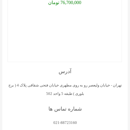
76,700,000 تومان
مورد
نظرتون
را
بین
ساعت
های
فروشگا
برسی
آدرس
و
انتخاب
تهران - خیابان ولیعصر رو به روی مطهری خیابان فتحی شقاقی پلاک 4 ( برج
کرده،
بلوری ) طبقه 5 واحد 502
و
شماره تماس ها
بعد
از
021-88723160
افزودن