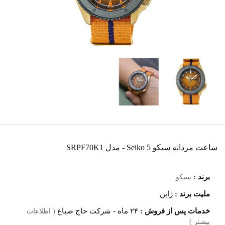
ساعت مردانه سیکو 5 Seiko - مدل SRPF70K1
برند :
سیکو
ملیت برند :
ژاپن
خدمات پس از فروش :
۲۴ ماه - شرکت حاج صباغ
( اطلاعات
بیشتر )