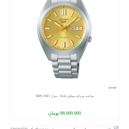
موجود
ساعت مردانه سیکو Seiko - مدل SRPL59K1
88,000,000 تومان