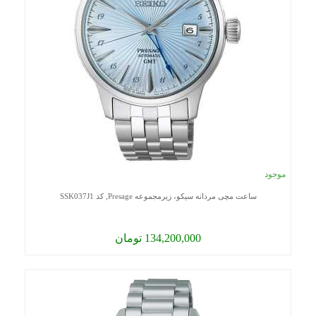
موجود
ساعت مچی مردانه سیکو، زیرمجموعه Presage, کد SSK037J1
134,200,000 تومان