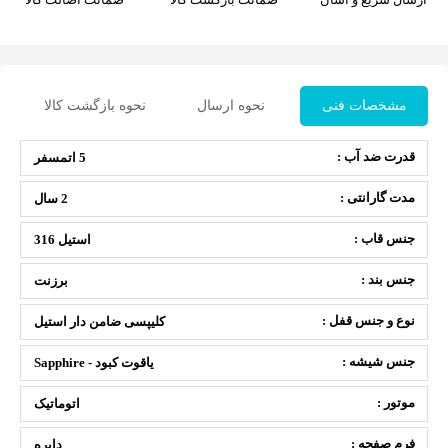
مشخصات فنی
نحوه ارسال
نحوه بازگشت کالا
قدرت ضد آب :
5 اتمسفر
مدت گارانتی :
2 سال
جنس قاب :
استیل 316
جنس بند :
برزنت
نوع و جنس قفل :
کلیپسی ضامن دار استیل
جنس شیشه :
یاقوت کبود - Sapphire
موتور :
اتوماتیک
فرم صفحه :
دایره