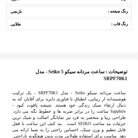
رنگ صفحه :
نارنجی
رنگ قاب :
طلایی
توضیحات : ساعت مردانه سیکو 5 Seiko - مدل
SRPF70K1
ساعت مردانه سیکو Seiko - مدل SRPF70K1 ، یک ترکیب
هوشمندانه از زیبایی، انطباق با فناوری دایره برای آقایان که به
دنبال ارتقاء سبک زندگی خود هستند. شیشه یاقوت کبود -
Sapphire ساعت را در برابر ضربه ها و خطوط نگه می دارد.
طراحی زیبا و منحصر به فرد نیز نمایانگر اصالت و شیک ترین
جزئیات مد ساعت SEIKO است . بند کنف این ساعت با قفل
قابل تنظیم و وزن سبک، احساس راحتی را به شما ارائه می
دهد. مناسب برای استفاده طولانی مدت بدون هیچگونه ناراحتی.