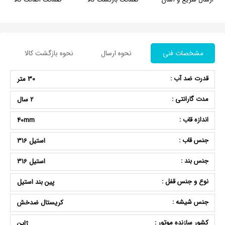
مشخصات فنی
نحوه ارسال
نحوه بازگشت کالا
قدرت ضد آب :
30 متر
مدت گارانتی :
2 سال
اندازه قاب :
40mm
جنس قاب :
استیل 316
جنس بند :
استیل 316
نوع و جنس قفل :
پین بند استیل
جنس شیشه :
کریستال ضدخش
کشور سازنده موتور :
ژاپن