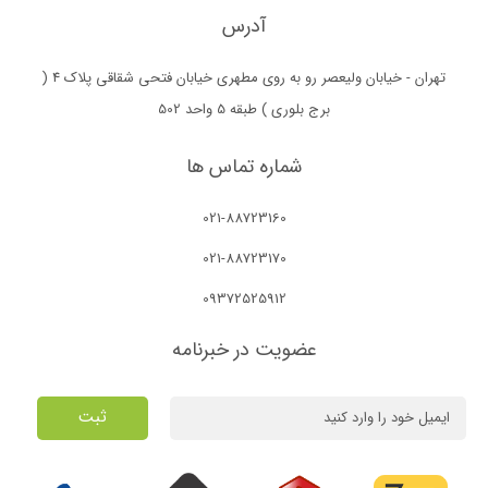
آدرس
تهران - خیابان ولیعصر رو به روی مطهری خیابان فتحی شقاقی پلاک 4 (
برج بلوری ) طبقه 5 واحد 502
شماره تماس ها
021-88723160
021-88723170
09372525912
عضویت در خبرنامه
ثبت