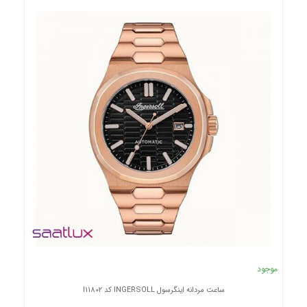
موجود
ساعت مردانه اینگرسول INGERSOLL کد I11802