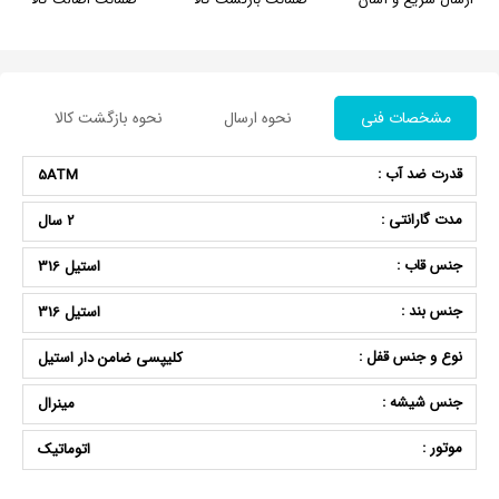
مشخصات فنی
نحوه ارسال
نحوه بازگشت کالا
قدرت ضد آب :
5ATM
مدت گارانتی :
2 سال
جنس قاب :
استیل 316
جنس بند :
استیل 316
نوع و جنس قفل :
کلیپسی ضامن دار استیل
جنس شیشه :
مینرال
موتور :
اتوماتیک