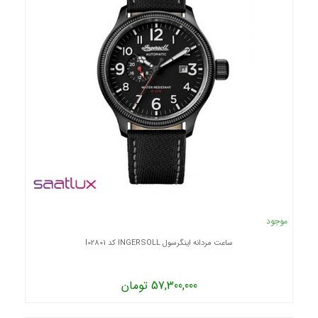
موجود
ساعت مردانه اینگرسول INGERSOLL کد I02801
57,300,000 تومان