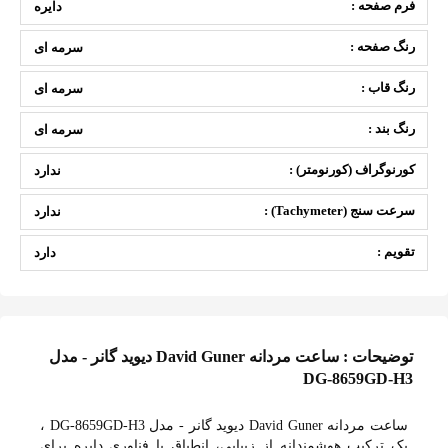
فرم صفحه :
دایره
رنگ صفحه :
سرمه ای
رنگ قاب :
سرمه ای
رنگ بند :
سرمه ای
کورنوگراف (کورنومتر) :
ندارد
سرعت سنج (Tachymeter) :
ندارد
تقویم :
دارد
توضیحات : ساعت مردانه David Guner دیوید گانر - مدل
DG-8659GD-H3
ساعت مردانه David Guner دیوید گانر - مدل DG-8659GD-H3 ،
یک ترکیب هوشمندانه از زیبایی، انطباق با فناوری دایره برای