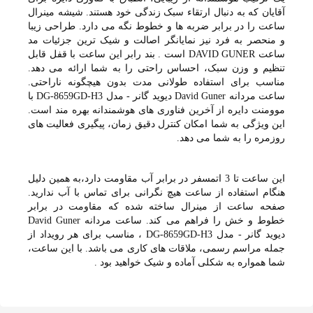
آقایان که به دنبال ارتقاء سبک زندگی خود هستند. شیشه مینرال
ساعت را در برابر ضربه ها و خطوط نگه می دارد. طراحی زیبا
و منحصر به فرد نیز نمایانگر اصالت و شیک ترین جزئیات مد
ساعت DAVID GUNER است . بند رابر این ساعت با قفل قابل
تنظیم و وزن سبک، احساس راحتی را به شما ارائه می دهد.
مناسب برای استفاده طولانی مدت بدون هیچگونه ناراحتی.
ساعت مردانه David Guner دیوید گانر - مدل DG-8659GD-H3 با
موومنت دایره از آخرین فناوری های هوشمندانه بهره مند است.
این ویژگی به شما امکان کنترل دقیق زمان، پیگیری فعالیت های
روزمره را به شما می دهد.
این ساعت تا 3 اتمسفر در برابر آب مقاومت دارد،به همین دلیل
هنگام استفاده از ساعت هیچ نگرانی برای تماس با آب ندارید.
صفحه ساعت از مینرال ساخته شده که مقاومت در برابر
خطوط و خش را فراهم می کند. ساعت مردانه David Guner
دیوید گانر - مدل DG-8659GD-H3 ، مناسب برای هر رویداد از
جمله مراسم رسمی، ملاقات های کاری می باشد. با این ساعت،
شما همواره به شکلی آماده و شیک خواهید بود .