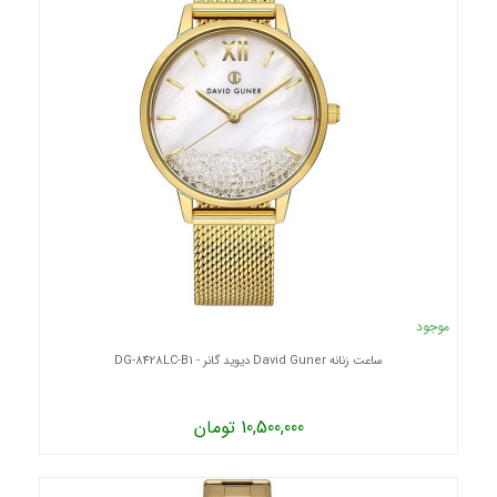
موجود
ساعت زنانه David Guner دیوید گانر - DG-8428LC-B1
10,500,000 تومان