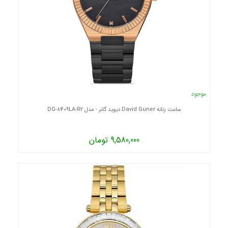
موجود
ساعت زنانه David Guner دیوید گانر - مدل DG-8409LA-R2
9,580,000 تومان