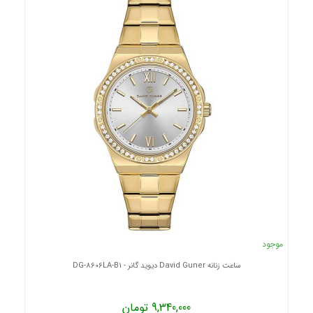
موجود
ساعت زنانه David Guner دیوید گانر - DG-8606LA-B1
9,340,000 تومان