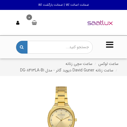
ضمانت اصالت کالا | ضمانت بازگشت کالا
0
ساعت لوکس
ساعت مچی زنانه
ساعت زنانه David Guner دیوید گانر - مدل DG-8413LA-B1