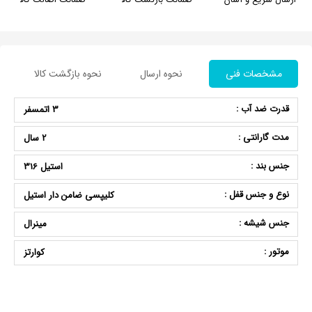
مشخصات فنی
نحوه ارسال
نحوه بازگشت کالا
قدرت ضد آب :
3 اتمسفر
مدت گارانتی :
2 سال
جنس بند :
استیل 316
نوع و جنس قفل :
کلیپسی ضامن دار استیل
جنس شیشه :
مینرال
موتور :
کوارتز