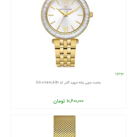
موجود
ساعت مچی زنانه دیوید گانر, کد DG-8757LA-B1
10,600,000 تومان