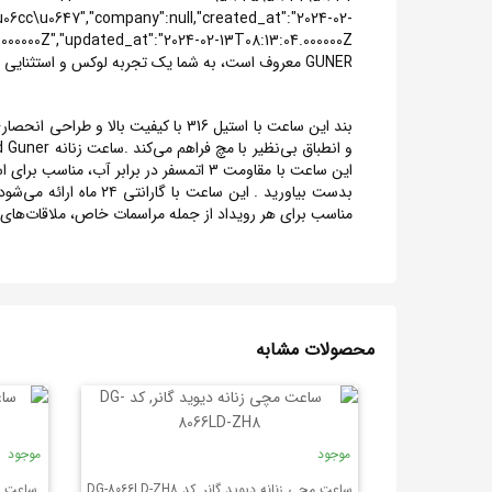
\u06cc\u0647","company":null,"created_at":"2024-02-
GUNER معروف است، به شما یک تجربه لوکس و استثنایی از مکانیزم‌های ساعت DAVID GUNER را هدیه می‌دهد.
این ساعت با مقاومت 3 اتمسفر در برابر 
مناسب برای هر رویداد از جمله مراسمات خاص، ملاقات‌های ک
محصولات مشابه
موجود
موجود
ساعت مچی زنانه دیوید گانر, کد DG-8066LD-ZH8