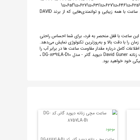
\u06af\u0627\u0631\u0627\u0646\u062a\u0
13T09:36:28.000000Z","updated_at":"2024-02-13T08:13:04.000000Z"} ترکیه نمادی از کیفیت بی‌نظیر و دقت مهندسی ترکیه است. این ساعت با همه زیبایی و توانمندی‌هایی که از برند DAVID
ند این ساعت با استیل 316 با کیفیت بالا و طراحی انحصاری، احساس راحتی و شیک‌ترین جزئیات مد را به شما ارائه می‌دهد. بند استیل 316 این ساعت با قفل منحصر به فرد، برای شما احساس راحتی
David دیوید گانر - مدل DG-8391LA-D10 با بند استیل 316 و موومنت کوارتز دقیق، زمان را با دقت بالا و به‌روزترین تکنولوژی نمایش می‌دهد.
توانید اطلاعات کامل درباره مقدار مقاومت ساعت ها در برابر آب را
بدست بیاورید . این ساعت با گارانتی ۲۴ ماه ارائه می‌شود، شما از عملکرد بی‌عیب و کیفیت بالای این ساعت اطمینان حاصل می‌کنید. ساعت زنانه David Guner دیوید گانر - مدل DG-8391LA-D10 ،
شیکی خود خواهید بود.
موجود
ساعت مچی زنانه دیوید گانر, کد DG-8757LA-B1