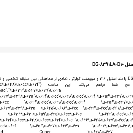
ساعت زنانه David Guner دیوید گانر - مدل DG-8391LA-D10 با بند استیل 316 و موومنت کوارتز ، 
امکانات عالی، یک پوشش استثنایی برای مچ ش
:"david-guner","head":"\u0633\u0627\u0639\u06
0627\u0639\u062a \u062f\u06cc\u0648\u06cc\u062f \u06af\u0627\u0646
6cc \u062f\u06cc\u0648\u06cc\u062f \u06af\u0627\u0646\u06
\u0627\u0639\u062a \u0645\u0686\u06cc \u062f\u06cc\u0648\u06cc
6cc \u0634\u0631\u06a9\u062a\u06cc\u060c \u0642\u06cc\u0
u062f\u06cc\u0648\u06cc\u062f\u060c \u0646\u0645\u0627\u06cc\u0
6cc\u062f \u06af\u0627\u0646\u0631 \u0627\u06cc\u0631\u
062a David Guner \u0628\u0627 