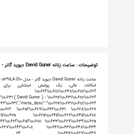
توضیحات : ساعت زنانه David Guner دیوید گانر - مدل DG-8391LA-D10
2a \u062f\u06cc\u0648\u06cc\u062f
\u0631 ( David Guner ) - \u062e\u0631\u06cc\u062f
31","meta_desc":"\u062e\u0631\u06cc\u062f
\u062f \u06af\u0627\u0646\u0631 \u0628\u0627
645\u062a \u062a\u0645\u0627\u0645\u06cc
646\u062f\u06af\u06cc \u0633\u0627\u0639\u062a
0627\u0646\u060c \u0641\u0631\u0648\u0634
24 \u0645\u0627\u0647