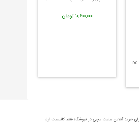
10,600,000 تومان
ساعت زنانه David Guner دیوید گانر - DG-
برای خرید آنلاین ساعت مچی در فروشگاه فقط کافیست اول