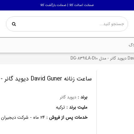
ضمانت اصالت کالا | ضمانت بازگشت کالا
اگ
ساعت زنانه David Guner دیوید گانر - مدل DG-8391LA-D10
برند :
دیوید گانر
ملیت برند :
ترکیه
خدمات پس از فروش :
۲۴ ماه - شرکت دیجیران