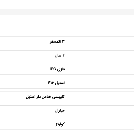
3 اتمسفر
2 سال
فلزی IPG
استیل 316
کلیپسی ضامن دار استیل
مینرال
کوارتز