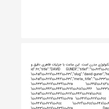
نمادی از هماهنگی بین سلیقه شخصی و تکنولوژی مدرن است. این ساعت با جزئیات ظاهری دقیق و
ما فراهم می‌کند. این ساعت {"id":62,"title":"DAVID GUNER","titlef":"\u062f\u06cc\u0648\u06cc\u062f
\u06af\u0627\u0646\u0631","slug"
\u06af\u0627\u0646\u0631","meta_title":"\u0633\u
\u0633\u0627\u0639\u062a \u0645\u0686\u0
\u0622\u0646\u0644\u0627\u06cc\u0646 \u0633
\u06af\u0627\u0631\u0627\u0646\u062a\u0
\u0633\u0627\u0639\u062a \u0647\u0627\u06cc \
\u0647\u0627\u06cc \u062f\u06cc\u0648\u0
\u0633\u0627\u0639\u