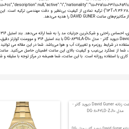
6cc","description":null,"active":"1","nationality":"\u062a\u0631\u06a9
ب
و انطباق بی‌نظیر با مچ فراهم می‌کند .ساعت زنانه  Guner
آب، مناسب برای استفاده در شرایط روزمره و تغییرات آب و هوا می‌باشد. شما در این مقاله می 
اری یا استفاده روزانه است. با این ساعت، شما همیشه در مرکز توجه با سلیقه و 
ساعت زنانه David Guner دیوید گانر - مدل DG-