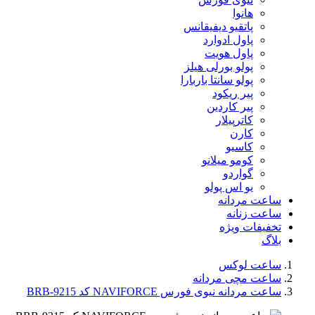
هانوا
پاتقیو دیفیقانس
پاول ادوارد
پاول هویت
پولو بورلی هیلز
پولو سانتا باربارا
پیر ریکود
پیر کاردین
کاترپیلار
کارن
کاسیو
کومو میلانو
گواردو
یو اس پولو
ساعت مردانه
ساعت زنانه
تخفیفات ویژه
بلاگ
ساعت لوکس
ساعت مچی مردانه
ساعت مردانه نیوی فورس NAVIFORCE کد 9215-BRB