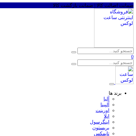
ضمانت اصالت کالا | ضمانت بازگشت کالا
0
برند ها
آلبا
آلپینا
اورینت
اپلا
اینگرسول
بریستون
تایمکس