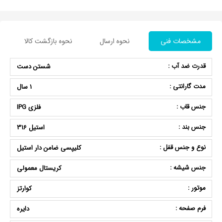
مشخصات فنی
نحوه ارسال
نحوه بازگشت کالا
قدرت ضد آب :
شستن دست
مدت گارانتی :
1 سال
جنس قاب :
فلزی IPG
جنس بند :
استیل 316
نوع و جنس قفل :
کلیپسی ضامن دار استیل
جنس شیشه :
کریستال معمولی
موتور :
کوارتز
فرم صفحه :
دایره