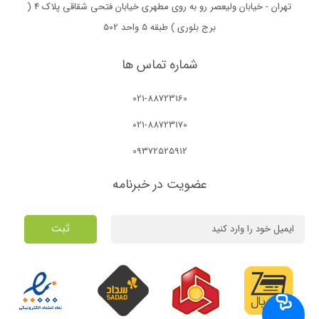
تهران - خیابان ولیعصر رو به روی مطهری خیابان فتحی شقاقی پلاک 4 (
برج بلوری ) طبقه 5 واحد 502
شماره تماس ها
021-88723160
021-88723170
09372525912
عضویت در خبرنامه
ثبت