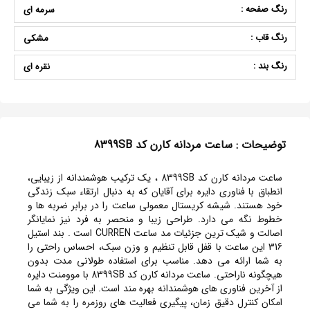
رنگ صفحه :
سرمه ای
رنگ قاب :
مشکی
رنگ بند :
نقره ای
توضیحات : ساعت مردانه کارن کد 8399SB
ساعت مردانه کارن کد 8399SB ، یک ترکیب هوشمندانه از زیبایی،
انطباق با فناوری دایره برای آقایان که به دنبال ارتقاء سبک زندگی
خود هستند. شیشه کریستال معمولی ساعت را در برابر ضربه ها و
خطوط نگه می دارد. طراحی زیبا و منحصر به فرد نیز نمایانگر
اصالت و شیک ترین جزئیات مد ساعت CURREN است . بند استیل
316 این ساعت با قفل قابل تنظیم و وزن سبک، احساس راحتی را
به شما ارائه می دهد. مناسب برای استفاده طولانی مدت بدون
هیچگونه ناراحتی. ساعت مردانه کارن کد 8399SB با موومنت دایره
از آخرین فناوری های هوشمندانه بهره مند است. این ویژگی به شما
امکان کنترل دقیق زمان، پیگیری فعالیت های روزمره را به شما می