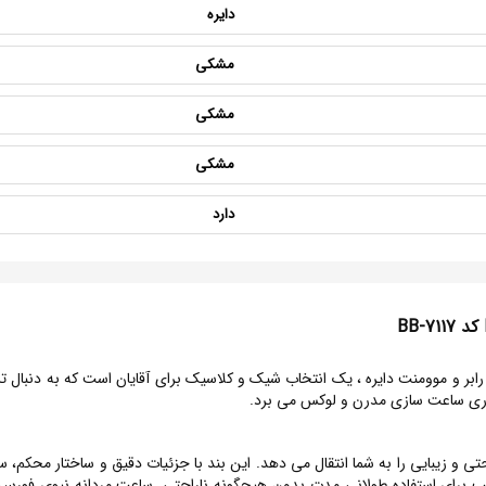
دایره
مشکی
مشکی
مشکی
دارد
انه نیوی فورس NAVIFORCE کد 7117-BB با بند رابر و موومنت دایره ، یک انتخاب شیک و کلاسیک برای آقایا
 و زیبایی را به شما انتقال می دهد. این بند با جزئیات دقیق و ساختار محکم، سل