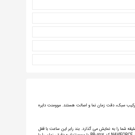
ن است که به دنبال ترکیب سبک، دقت زمان نما و اصالت هستند. موومنت دایره
یقه شما را به نمایش می گذارد. بند رابر این ساعت با قفل
قابل تنظیم، احساس راحتی را به شما ارائه می دهد. مناسب برای استفاده طولانی مدت بدون هیچگونه ناراحتی. ساعت مردانه نیوی فورس NAVIFORCE کد 7117-BB با موومنتدایره دقیق، زمان را با