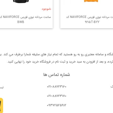
ناموجود
ساعت مردانه نیوی فورس NAVIFORCE کد
BWB
9215T-BYY
ه و سامانه معتبری رو به رو هستید که تمام نیاز های سلیقه شمارا برطرف می کند. 
 و بعد از افزودن به سبد خرید و ثبت نام در فروشگاه خرید خود را نهایی کنید.
شماره تماس ها
ک
021-88723160
021-88723170
09372525912