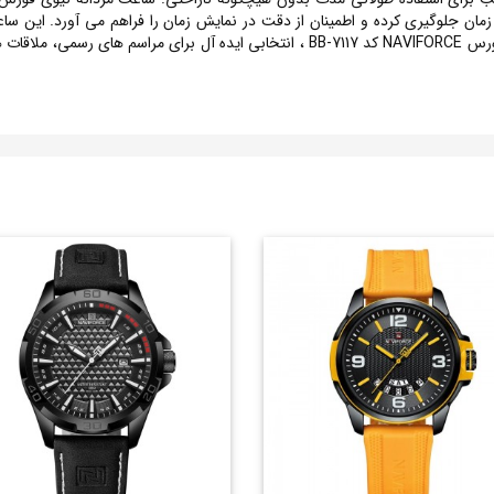
عملکرد بهترین ها را به شما می دهد ساعت مردانه نیوی فورس NAVIFORCE کد 7117-BB ، انتخ