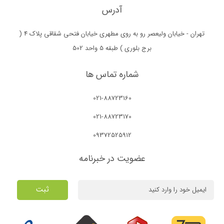
آدرس
تهران - خیابان ولیعصر رو به روی مطهری خیابان فتحی شقاقی پلاک 4 (
برج بلوری ) طبقه 5 واحد 502
شماره تماس ها
021-88723160
021-88723170
09372525912
عضویت در خبرنامه
ثبت