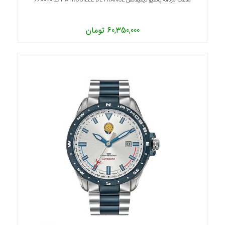
ساعت مردانه پاتقیو دیفیقانس PATROUILLE DE FRANCE کد 668070
60,350,000 تومان