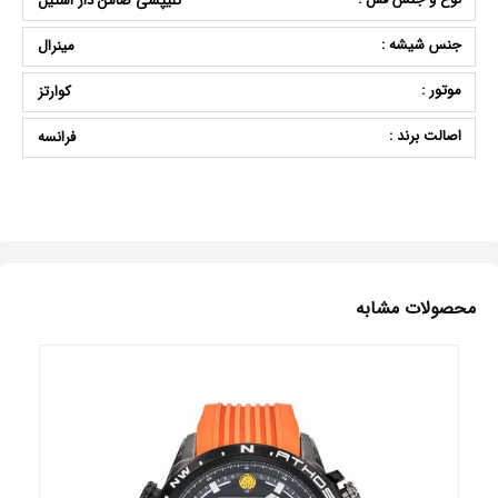
کلیپسی ضامن دار استیل
جنس شیشه :
مینرال
موتور :
کوارتز
اصالت برند :
فرانسه
محصولات مشابه