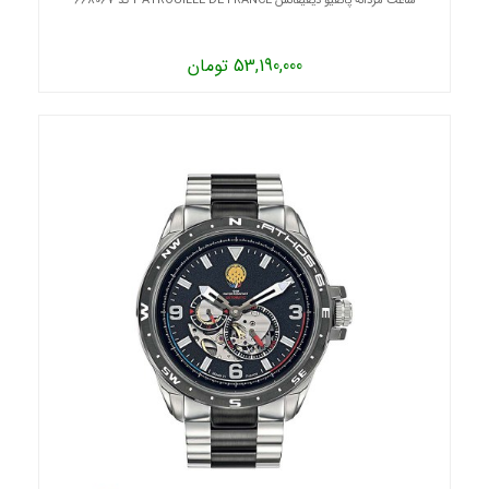
ساعت مردانه پاتقیو دیفیقانس PATROUILLE DE FRANCE کد 668067
53,190,000 تومان