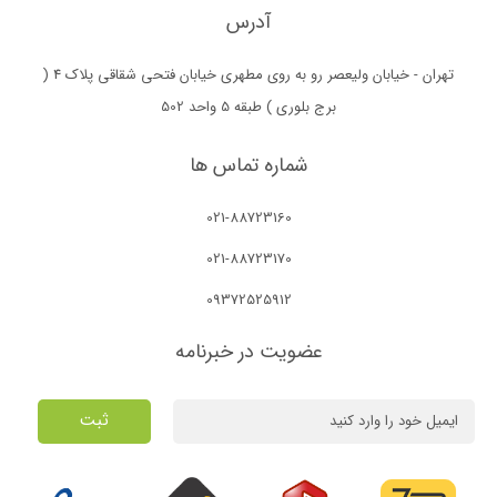
آدرس
تهران - خیابان ولیعصر رو به روی مطهری خیابان فتحی شقاقی پلاک 4 (
برج بلوری ) طبقه 5 واحد 502
شماره تماس ها
021-88723160
021-88723170
09372525912
عضویت در خبرنامه
ثبت