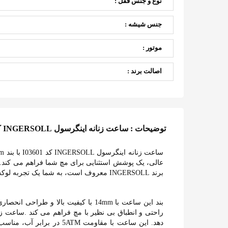
نوع و جنس قفل :
جنس شیشه :
موتور :
اصالت برند :
توضیحات : ساعت زنانه اینگرسول INGERSOLL کد I03601
برند INGERSOLL معروف است، به شما یک تجربه لوکس و استثنایی از مکانیزم های ساعت INGERSOLL را هدیه می دهد.
دهد. این ساعت با مقاومت