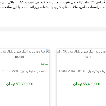
ساعت ها در برابر آب را بدست بیاورید . این ساعت با گارانتی ۲۴ ماه ارائه می شود، شما از عملک
 هر رویداد از جمله مراسمات خاص، ملاقات های کاری یا استفاده روزانه است. با این 
موجود
ینگرسول INGERSOLL کد I05401
ساعت زنانه اینگرسول INGERSOLL کد I07001
55,400,000 تومان
57,300,000 تومان