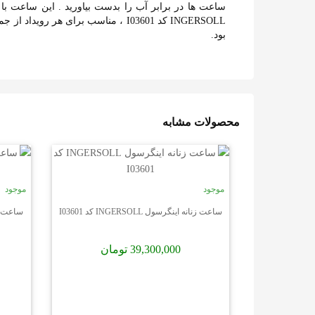
INGERSOLL کد I03601 ، مناسب برای
بود.
محصولات مشابه
موجود
موجود
ساعت زنانه اینگرسول INGERSOLL کد I03601
ساعت زنانه ا
39,300,000 تومان