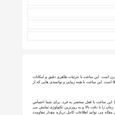
لیقه شخصی و تکنولوژی مدرن است. این ساعت با جزئیات ظاهری دقیق و امکانات
از کیفیت بینظیر و دقت مهندسی آمریکا است. این ساعت با همه زیبایی و توانمندی هایی که از
بند این ساعت با 14mm با کیفیت بالا و طراحی انحصاری، احساس راحتی و شیک ترین جزئیات مد را به شما ارائه می دهد. بند 14mm این ساعت با قفل منحصر به فرد، برای شما احساس
ه اینگرسول INGERSOLL کد I03601 با بند 14mm و موومنت مینرال دقیق، زمان را با دقت بالا و به روزترین تکنولوژی نمایش می
شما در این مقاله می توانید اطلاعات کامل درباره مقدار مقاومت