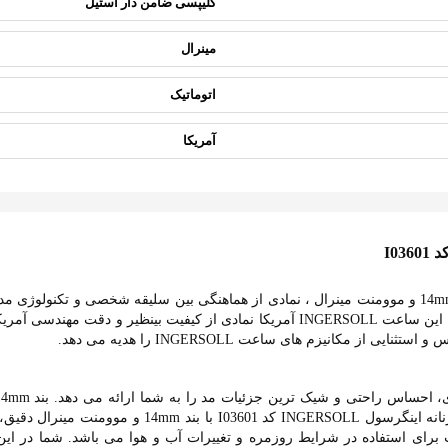
کلیپسی ضامن دار استیل
مینرال
اتوماتیک
آمریکا
ساعت زنانه اینگرسول INGERSOLL کد I03601 با بند 14mm و موومنت مینرال ، نمادی از هماهنگی بین س
عالی، یک پوشش استثنایی برای مچ شما فراهم می کند. این ساعت INGERSOLL آمریکا نمادی 
راحتی و انطباق بی نظیر با مچ فراهم می کند .ساعت زنان
 5ATM در برابر آب، مناسب برای استفاده در شرایط روزمره و تغییرات آب و هوا می باشد. 