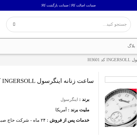
ضمانت اصالت کالا | ضمانت بازگشت کالا
بلاگ
I03601
ساعت زنانه اینگرسول INGERSOLL کد I03601
برند :
اینگرسول
ملیت برند :
آمریکا
خدمات پس از فروش :
۲۴ ماه - شرکت حاج صباغ