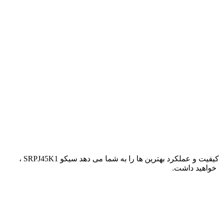
ساعت مردانه سیکو 5 Seiko - مدل SRPJ45K1 با بند استیل 316 و موومنت ژاپن. این ساعت با گارانتی ۲۴ ماه ارائه می شود، که اطمینان از کیفیت و عملکرد بهترین ها را به شما می دهد سیکو SRPJ45K1 ،
 خواهید داشت.