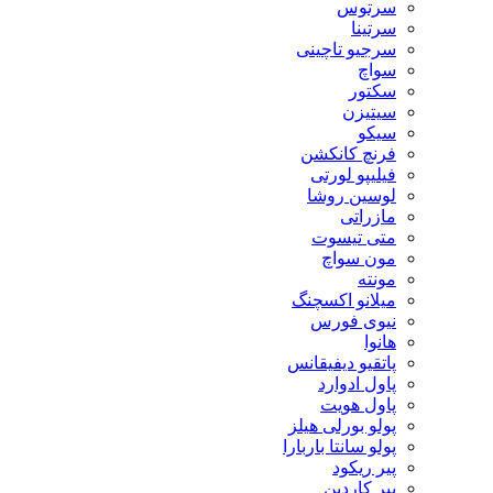
سرتوس
سرتینا
سرجیو تاچینی
سواچ
سکتور
سیتیزن
سیکو
فرنچ کانکشن
فیلیپو لورتی
لوسین روشا
مازراتی
متی تیسوت
مون سواچ
مونته
میلانو اکسچنگ
نیوی فورس
هانوا
پاتقیو دیفیقانس
پاول ادوارد
پاول هویت
پولو بورلی هیلز
پولو سانتا باربارا
پیر ریکود
پیر کاردین