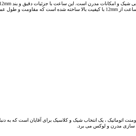
مر بالایی دارد.
دانه سیکو 5 Seiko - مدل SSK001K1 با بند استیل 316 و موومنت اتوماتیک ، یک انتخاب شیک و کلاسی