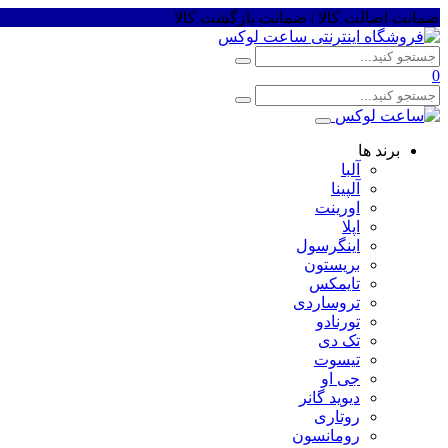
ضمانت اصالت کالا | ضمانت بازگشت کالا
0
برند ها
آلبا
آلپینا
اورینت
اپلا
اینگرسول
بریستون
تایمکس
تروساردی
تورنادو
تک دی
تیسوت
جی او
دیوید گانر
روتاری
رومانسون