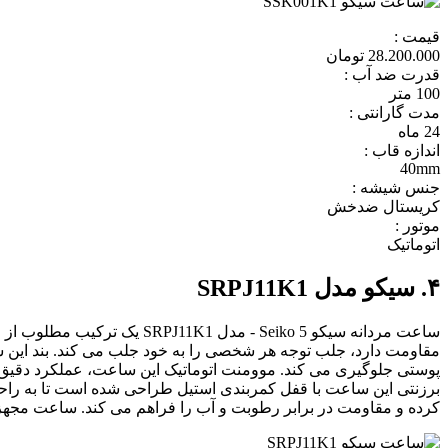
قیمت :
28.200.000 تومان
قدرت ضد آب :
100 متر
مدت گارانتی :
24 ماه
اندازه قاب :
40mm
جنس شیشه :
کریستال ضدخش
موتور :
اتوماتیک
۴. سیکو مدل SRPJ11K1
مقاومت دارد، جلب توجه هر شخصی را به خود جلب می کند. بند این 
پوستی جلوگیری می کند. موومنت اتوماتیک این ساعت، عملکرد دقیق و ب
برزنتی این ساعت با قفل کمربندی استیل طراحی شده است تا به راحت
کرده و مقاومت در برابر رطوبت و آب را فراهم می کند. ساعت مجهز