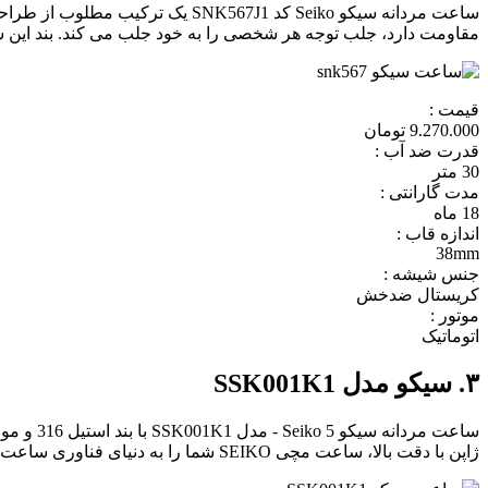
مقاومت دارد، جلب توجه هر شخصی را به خود جلب می کند. بند این ساعت از 12mm با کیفیت بالا ساخته شده است که مقاومت و طول ع
قیمت :
9.270.000 تومان
قدرت ضد آب :
30 متر
مدت گارانتی :
18 ماه
اندازه قاب :
38mm
جنس شیشه :
کریستال ضدخش
موتور :
اتوماتیک
۳. سیکو مدل SSK001K1
ساعت مر
ژاپن با دقت بالا، ساعت مچی SEIKO شما را به دنیای فناوری ساعت سازی مدرن و لوکس می برد.