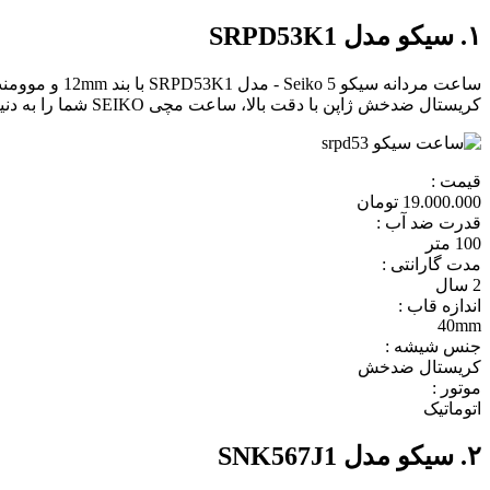
۱. سیکو مدل SRPD53K1
ساعت مردانه 
کریستال ضدخش ژاپن با دقت بالا، ساعت مچی SEIKO شما را به دنیای فناوری ساعت سازی مدرن و لوکس می برد.
قیمت :
19.000.000 تومان
قدرت ضد آب :
100 متر
مدت گارانتی :
2 سال
اندازه قاب :
40mm
جنس شیشه :
کریستال ضدخش
موتور :
اتوماتیک
۲. سیکو مدل SNK567J1