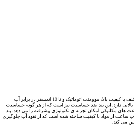
ساعت مردانه سیکو 5 Seiko - مدل SRPJ11K1 یک ترکیب مطلوب از طراحی شیک و امکانات مدرن است. این ساعت با جزئیات دقیق و بند کنف با کیفیت بالا، موومنت اتوماتیک و تا 10 اتمسفر در برابر آب
الایی دارد. این بند ضد حساسیت نیز است که از هر گونه حساسیت
عت های مکانیکی امکان تجربه ی تکنولوژی پیشرفته را می دهد. بند
اب ساعت از مواد با کیفیت ساخته شده است که از نفوذ آب جلوگیری
ن می کند.