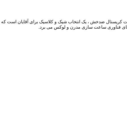
سیکو 5 Seiko - مدل SRPD53K1 با بند 12mm و موومنت کریستال ضدخش ، یک انتخاب شیک و کلاسی