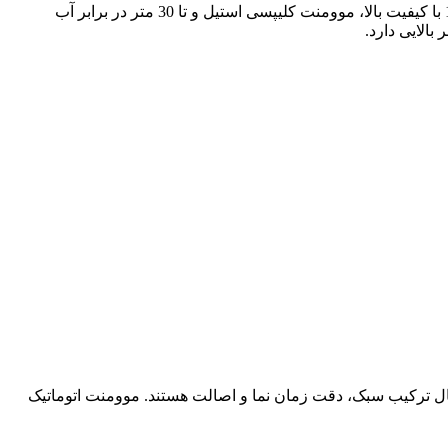
ساعت مردانه سیکو Seiko کد SNK567J1 یک ترکیب مطلوب از طراحی شیک و امکانات مدرن است. این ساعت با جزئیات دقیق و بند 12mm با کیفیت بالا، موومنت کلیپسی استیل و تا 30 متر در برابر آب
ک برای آقایان است که به دنبال ترکیب سبک، دقت زمان نما و اصالت هستند. موومنت اتوماتیک