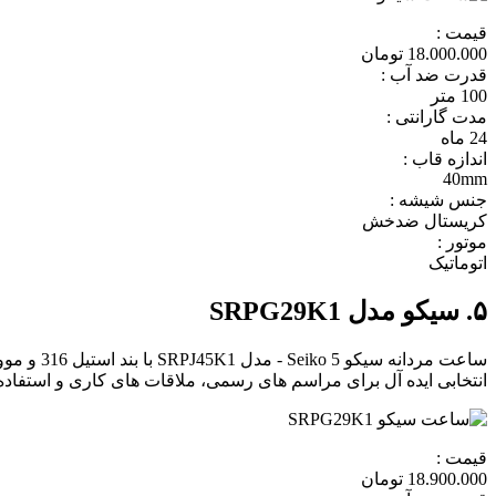
قیمت :
18.000.000 تومان
قدرت ضد آب :
100 متر
مدت گارانتی :
24 ماه
اندازه قاب :
40mm
جنس شیشه :
کریستال ضدخش
موتور :
اتوماتیک
۵. سیکو مدل SRPG29K1
انتخابی ایده آل برای مراسم های رسمی، ملاقات های کاری و استفا
قیمت :
18.900.000 تومان