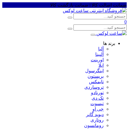
ضمانت اصالت کالا | ضمانت بازگشت کالا
0
برند ها
آلبا
آلپینا
اورینت
اپلا
اینگرسول
بریستون
تایمکس
تروساردی
تورنادو
تک دی
تیسوت
جی او
دیوید گانر
روتاری
رومانسون