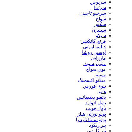
سرتوس
سرتینا
سرجیو تاچینی
سواچ
سکتور
سیتیزن
سیکو
فرنچ کانکشن
فیلیپو لورتی
لوسین روشا
مازراتی
متی تیسوت
مون سواچ
مونته
میلانو اکسچنگ
نیوی فورس
هانوا
پاتقیو دیفیقانس
پاول ادوارد
پاول هویت
پولو بورلی هیلز
پولو سانتا باربارا
پیر ریکود
پیر کاردین