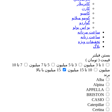
کاترپیلار
کارن
کاسیو
کومو میلانو
گواردو
یو اس پولو
ساعت مردانه
ساعت زنانه
تخفیفات ویژه
بلاگ
بستن
فیلتر
قیمت ( تومان )
1 تا 3 میلیون
3 تا 5 میلیون
5 تا 7 میلیون
7 تا 10
میلیون
10 تا 15 میلیون
15 میلیون با بالا
برند
Alba
Alpina
APPELLA
BRISTON
CASIO
Caterpillar
Certina