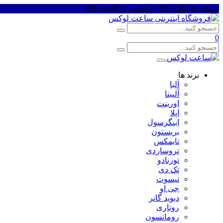
ضمانت اصالت کالا | ضمانت بازگشت کالا
0
برند ها
آلبا
آلپینا
اورینت
اپلا
اینگرسول
بریستون
تایمکس
تروساردی
تورنادو
تک دی
تیسوت
جی او
دیوید گانر
روتاری
رومانسون