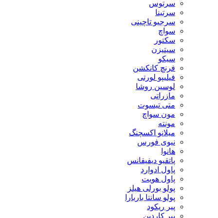
سرتوس
سرتینا
سرجیو تاچینی
سواچ
سکتور
سیتیزن
سیکو
فرنچ کانکشن
فیلیپو لورتی
لوسین روشا
مازراتی
متی تیسوت
مون سواچ
مونته
میلانو اکسچنگ
نیوی فورس
هانوا
پاتقیو دیفیقانس
پاول ادوارد
پاول هویت
پولو بورلی هیلز
پولو سانتا باربارا
پیر ریکود
پیر کاردین