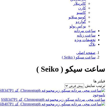
کاترپیلار
کارن
کاسیو
کومو میلانو
گواردو
یو اس پولو
ساعت مردانه
ساعت زنانه
تخفیفات ویژه
بلاگ
صفحه اصلی
ساعت سیکو ( Seiko )
ساعت سیکو ( Seiko )
فیلتر ها
ترتیب نمایش
ناموجود
ساعت مچی مردانه سیکو، زیرمجموعه Chronograph, کد SSB347P1