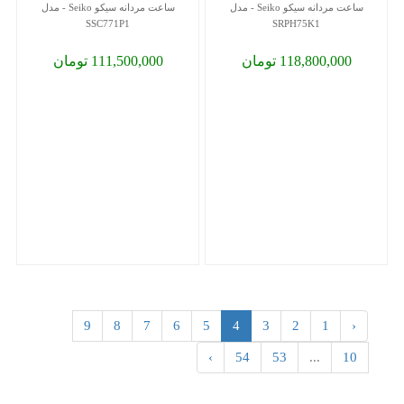
ساعت مردانه سیکو Seiko - مدل
ساعت مردانه سیکو Seiko - مدل
SSC771P1
SRPH75K1
118,800,000 تومان
111,500,000 تومان
9
8
7
6
5
4
3
2
1
‹
›
54
53
...
10