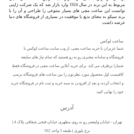
مربوط به این برند در سال 1924 وارد بازار شد که یک شرکت ژاپنی
توانست این ساعت مچی های بسیار متنوعی را طراحی و آن را با
برند سیکو به معنای بدیع یا موفقیت در بسیاری از فروشگاه های دنیا
عرضه داشت.
جالب است بدانید که شرکت سیکو برای دفعات بسیار متعدی با
ساعت لوکس
شکست های زیادی مواجه شد و باز هم توانست با تکیه بر دانش و
شما عزیزان با خرید ساعت مچی، از وب سایت ساعت لوکس با
اهدافی که داشت از دوباره کار ساخت ساعت مچی ها را شروع
کند. امروزه کمتر کسی را می توانید پیدا نمایید که با اسم برند سیکو
فروشگاه و سامانه معتبری رو به رو هستید که تمام نیاز های سلیقه
آشنا نباشد. ظرافت و زیبایی ساعت مچی سیکو زبانزد بسیاری از
شمارا برطرف می کند. برای خرید آنلاین ساعت مچی در فروشگاه فقط
مردم بوده و شما هم می توانید با خرید و استفاده از این مدل ساعت
های مچی، احساس غرور و اعتماد به نفس خوبی را برای خود به
کافیست اول محصول مورد نظرتون را بین ساعت های فروشگاه برسی
ارمغان آورید. در ادامه مقاله سعی بر آن داریم تا در مورد ویژگی ها
و انتخاب کرده، و بعد از افزودن به سبد خرید و ثبت نام در فروشگاه خرید
و زیر مجموعه های مربوط به این برند توضیحات بیشتری را به
حضورتان ارائه دهیم. با ما همراه باشید.
خود را نهایی کنید.
محصولات عرضه شده توسط شرکت سیکو
آدرس
برند ساعت مچی سیکو توانست در سال 1956 نوآوری بی نظیری را
تهران - خیابان ولیعصر رو به روی مطهری خیابان فتحی شقاقی پلاک 4 (
در شرکت خود پیاده کرده و محصولات متنوعی را تهیه و طراحی
نماید که به جرات می توان گفت، این نوآوری استفاده شده در
برج بلوری ) طبقه 5 واحد 502