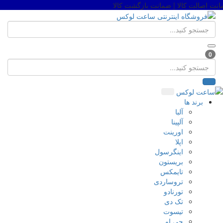
 اصالت کالا | ضمانت بازگشت کالا
0
برند ها
آلبا
آلپینا
اورینت
اپلا
اینگرسول
بریستون
تایمکس
تروساردی
تورنادو
تک دی
تیسوت
جی او