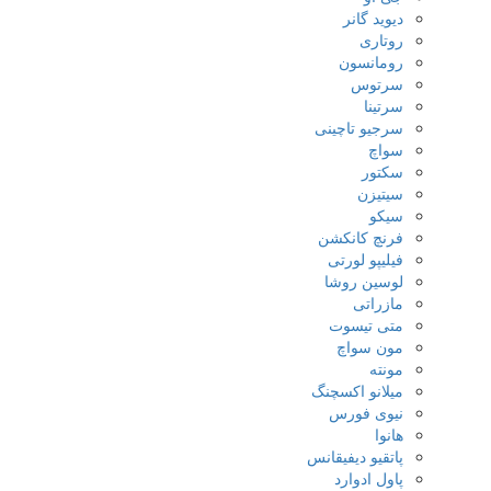
دیوید گانر
روتاری
رومانسون
سرتوس
سرتینا
سرجیو تاچینی
سواچ
سکتور
سیتیزن
سیکو
فرنچ کانکشن
فیلیپو لورتی
لوسین روشا
مازراتی
متی تیسوت
مون سواچ
مونته
میلانو اکسچنگ
نیوی فورس
هانوا
پاتقیو دیفیقانس
پاول ادوارد