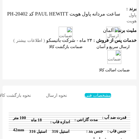
رند :
ساعت مردانه پاول هویت PAUL HEWITT کد PH-20402
اول
ویت
لیت برند :
آلمان
دمات پس از فروش :
۲۴ ماه - شرکت باتیسکو
( اطلاعات بیشتر )
ارسال سریع و آسان
ضمانت بازگشت کالا
ضمانت اصالت کالا
مشخصات فنی
نحوه ارسال
نحوه بازگشت کالا
قدرت ضد آب :
100 متر
مدت گارانتی :
18 ماه
اندازه قاب :
42mm
جنس قاب :
جنس بند :
استیل 316
استیل 316