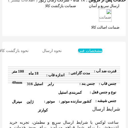
( اطلاعات بیشتر )
ارسال سریع و آسان
ضمانت بازگشت کالا
ضمانت اصالت کالا
مشخصات فنی
نحوه ارسال
نحوه بازگشت کالا
قدرت ضد آب :
100 متر
مدت گارانتی :
18 ماه
اندازه قاب :
40mm
جنس قاب :
جنس بند :
رابر
استیل 316
نوع و جنس قفل :
کمربندی استیل
جنس شیشه :
کشور سازنده موتور :
موتور :
ژاپن
مینرال
شرایط ارسال
کوارتز
ساعت لوکس با شرایط ارسال سریع‌ و مطمئن، تجربه خرید
لذت‌بخش را برای شما فراهم می‌آورد. برای بهبود خدمات و