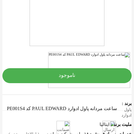
ناموجود
رند :
ساعت مردانه پاول ادوارد PAUL EDWARD کد PE001S4
اول
دوارد
لیت برند :
ایتالیا
دمات پس از فروش :
۱۸ ماه - شرکت زمان زیور