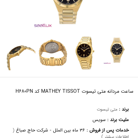
ساعت مردانه متی تیسوت MATHEY TISSOT کد H680PN
برند :
متی تیسوت
ملیت برند :
سویس
خدمات پس از فروش :
36 ماه بین الملل - شرکت حاج صباغ
(
اطلاعات بیشتر )