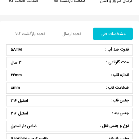
ارسال سریع و آسان
ضمانت بازگشت کالا
ضمانت اصالت کالا
مشخصات فنی
نحوه ارسال
نحوه بازگشت کالا
قدرت ضد آب :
5ATM
مدت گارانتی :
3 سال
اندازه قاب :
42mm
ضخامت قاب :
8mm
جنس قاب :
استیل 316
جنس بند :
استیل 316
نوع و جنس قفل :
ضامن دار استیل
جنس شیشه :
یاقوت کبود - Sapphire