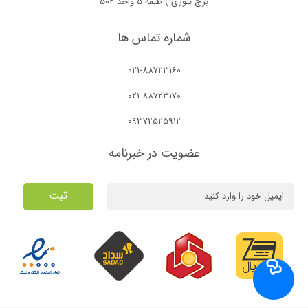
برج بلوری ) طبقه 5 واحد 502
شماره تماس ها
021-88723160
021-88723170
09372525912
عضویت در خبرنامه
ثبت