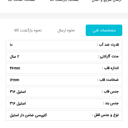
مشخصات فنی
نحوه ارسال
نحوه بازگشت کالا
قدرت ضد آب :
10
مدت گارانتی :
2 سال
اندازه قاب :
46mm
ضخامت قاب :
12mm
جنس قاب :
استیل 316
جنس بند :
استیل 316
نوع و جنس قفل :
کلیپسی ضامن دار استیل