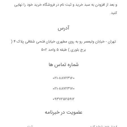
و بعد از افزودن به سبد خرید و ثبت نام در فروشگاه خرید خود را نهایی
کنید.
آدرس
تهران - خیابان ولیعصر رو به روی مطهری خیابان فتحی شقاقی پلاک 4 (
برج بلوری ) طبقه 5 واحد 502
شماره تماس ها
021-88723160
021-88723170
09372525912
عضویت در خبرنامه
ثبت